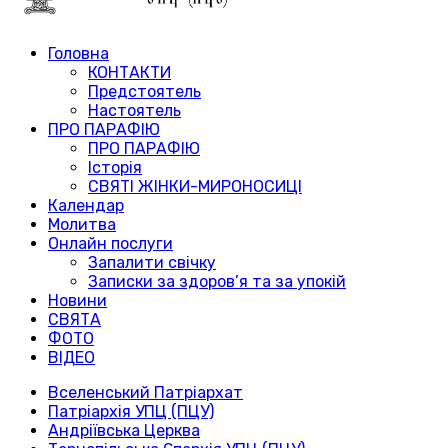
Головна
КОНТАКТИ
Предстоятель
Настоятель
ПРО ПАРАФІЮ
ПРО ПАРАФІЮ
Історія
СВЯТІ ЖІНКИ-МИРОНОСИЦІ
Календар
Молитва
Онлайн послуги
Запалити свічку
Записки за здоров’я та за упокій
Новини
СВЯТА
ФОТО
ВІДЕО
Вселенський Патріархат
Патріархія УПЦ (ПЦУ)
Андріївська Церква