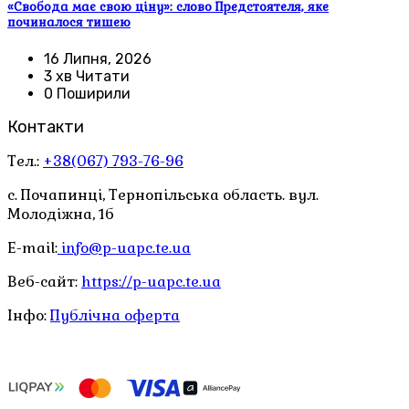
«Свобода має свою ціну»: слово Предстоятеля, яке
починалося тишею
16 Липня, 2026
3 хв Читати
0 Поширили
Контакти
Тел.:
+38(067) 793-76-96
с. Почапинці, Тернопільська область. вул.
Молодіжна, 1б
E-mail:
info@p-uapc.te.ua
Веб-сайт:
https://p-uapc.te.ua
Інфо:
Публічна оферта