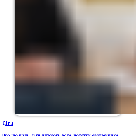
Діти
Про що наші діти питають Бога: нотатки священника,