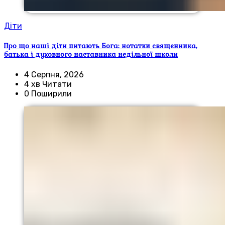
Діти
Про що наші діти питають Бога: нотатки священника,
батька і духовного наставника недільної школи
4 Серпня, 2026
4 хв Читати
0 Поширили