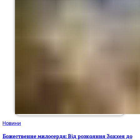
Новини
Божественне милосердя: Від розкаяння Закхея до