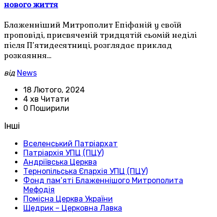
нового життя
Блаженніший Митрополит Епіфаній у своїй
проповіді, присвяченій тридцятій сьомій неділі
після П’ятидесятниці, розглядає приклад
розкаяння…
від
News
18 Лютого, 2024
4 хв Читати
0 Поширили
Інші
Вселенський Патріархат
Патріархія УПЦ (ПЦУ)
Андріївська Церква
Тернопільська Єпархія УПЦ (ПЦУ)
Фонд пам’яті Блаженнішого Митрополита
Мефодія
Помісна Церква України
Щедрик – Церковна Лавка