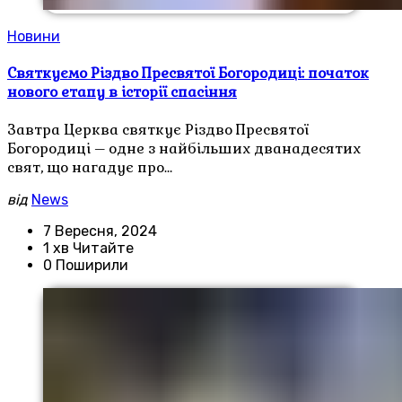
Новини
Святкуємо Різдво Пресвятої Богородиці: початок
нового етапу в історії спасіння
Завтра Церква святкує Різдво Пресвятої
Богородиці – одне з найбільших дванадесятих
свят, що нагадує про…
від
News
7 Вересня, 2024
1 хв Читайте
0 Поширили