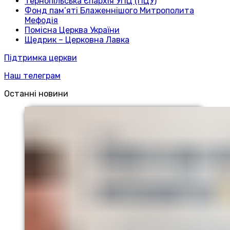
Тернопільська Єпархія УПЦ (ПЦУ)
Фонд пам’яті Блаженнішого Митрополита
Мефодія
Помісна Церква України
Щедрик – Церковна Лавка
Підтримка церкви
Наш телеграм
Останні новини