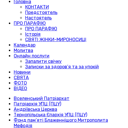
Головна
КОНТАКТИ
Предстоятель
Настоятель
ПРО ПАРАФІЮ
ПРО ПАРАФІЮ
Історія
СВЯТІ ЖІНКИ-МИРОНОСИЦІ
Календар
Молитва
Онлайн послуги
Запалити свічку
Записки за здоров’я та за упокій
Новини
СВЯТА
ФОТО
ВІДЕО
Вселенський Патріархат
Патріархія УПЦ (ПЦУ)
Андріївська Церква
Тернопільська Єпархія УПЦ (ПЦУ)
Фонд пам’яті Блаженнішого Митрополита
Мефодія