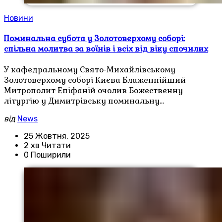
Новини
Поминальна субота у Золотоверхому соборі:
спільна молитва за воїнів і всіх від віку спочилих
У кафедральному Свято-Михайлівському
Золотоверхому соборі Києва Блаженнійший
Митрополит Епіфаній очолив Божественну
літургію у Димитрівську поминальну…
від
News
25 Жовтня, 2025
2 хв Читати
0 Поширили