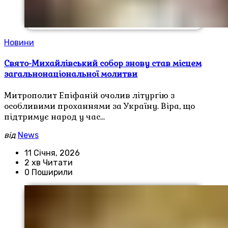
Новини
Свято-Михайлівський собор знову став місцем
загальнонаціональної молитви
Митрополит Епіфаній очолив літургію з
особливими проханнями за Україну. Віра, що
підтримує народ у час…
від
News
11 Січня, 2026
2 хв Читати
0 Поширили