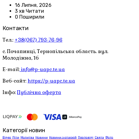
16 Липня, 2026
3 хв Читати
0 Поширили
Контакти
Тел.:
+38(067) 793-76-96
с. Почапинці, Тернопільська область. вул.
Молодіжна, 1б
E-mail:
info@p-uapc.te.ua
Веб-сайт:
https://p-uapc.te.ua
Інфо:
Публічна оферта
Категорії новин
Відео
Діти
Молитва
Новини
Новини з єпархій
Проповіді
Свята
Фото