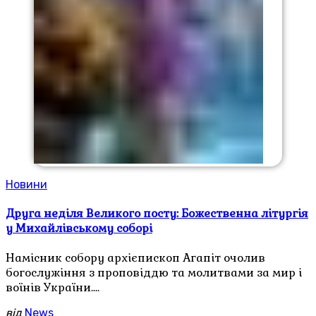
Новини
Друга неділя Великого посту: Божественна літургія
у Михайлівському соборі
Намісник собору архієпископ Агапіт очолив
богослужіння з проповіддю та молитвами за мир і
воїнів України.…
від
News