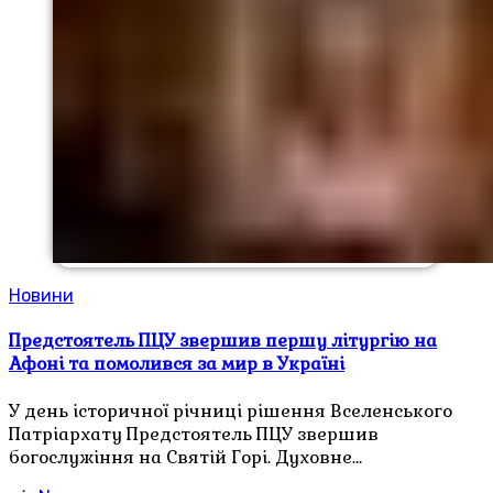
Новини
Предстоятель ПЦУ звершив першу літургію на
Афоні та помолився за мир в Україні
У день історичної річниці рішення Вселенського
Патріархату Предстоятель ПЦУ звершив
богослужіння на Святій Горі. Духовне…