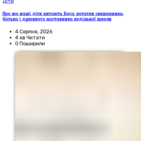
Діти
Про що наші діти питають Бога: нотатки священника,
батька і духовного наставника недільної школи
4 Серпня, 2026
4 хв Читати
0 Поширили