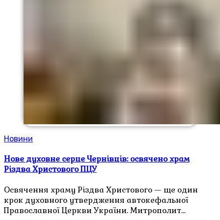
Новини
Нове духовне серце Чернівців: освячено храм
Різдва Христового ПЦУ
Освячення храму Різдва Христового — ще один
крок духовного утвердження автокефальної
Православної Церкви України. Митрополит…