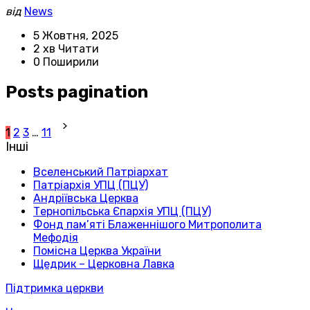
від
News
5 Жовтня, 2025
2 хв Читати
0 Поширили
Posts pagination
1
2
3
…
11
Інші
Вселенський Патріархат
Патріархія УПЦ (ПЦУ)
Андріївська Церква
Тернопільська Єпархія УПЦ (ПЦУ)
Фонд пам’яті Блаженнішого Митрополита
Мефодія
Помісна Церква України
Щедрик – Церковна Лавка
Підтримка церкви