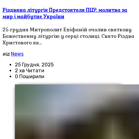
Різдвяна літургія Предстоятеля ПЦУ: молитва за
мир і майбутнє України
25 грудня Митрополит Епіфаній очолив святкову
Божественну літургію у серці столиці. Свято Різдва
Христового як…
від
News
25 Грудня, 2025
2 хв Читати
0 Поширили