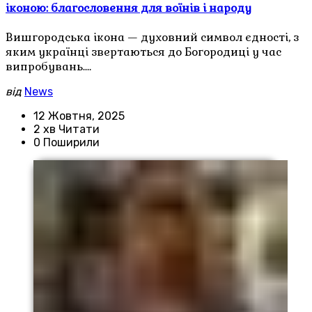
іконою: благословення для воїнів і народу
Вишгородська ікона — духовний символ єдності, з
яким українці звертаються до Богородиці у час
випробувань.…
від
News
12 Жовтня, 2025
2 хв Читати
0 Поширили