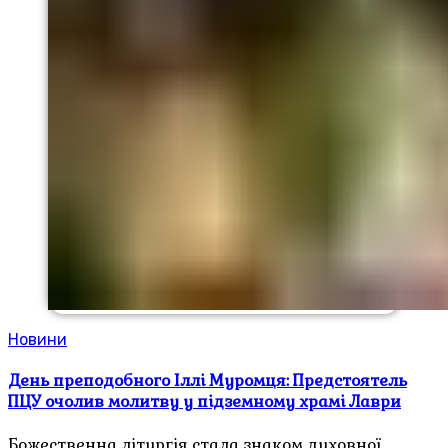
Новини
День преподобного Іллі Муромця: Предстоятель
ПЦУ очолив молитву у підземному храмі Лаври
Божественна літургія стала знаком духовної