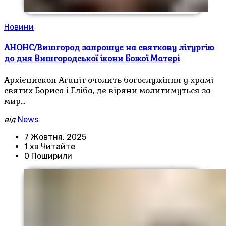
Новини
АНОНС/Вишгород запрошує на святкову літургію
до дня Вишгородської ікони Божої Матері
Архієпископ Агапіт очолить богослужіння у храмі
святих Бориса і Гліба, де віряни молитимуться за
мир…
від
News
7 Жовтня, 2025
1 хв Читайте
0 Поширили