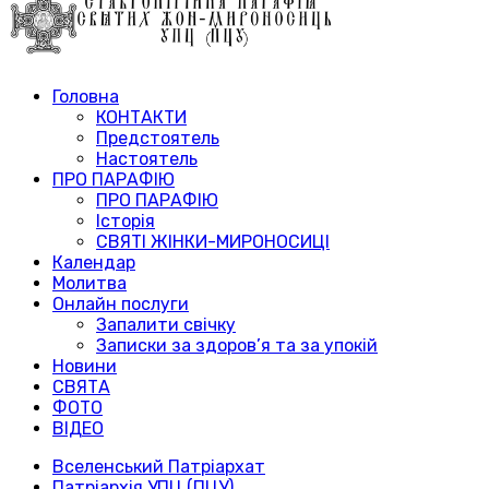
Головна
КОНТАКТИ
Предстоятель
Настоятель
ПРО ПАРАФІЮ
ПРО ПАРАФІЮ
Історія
СВЯТІ ЖІНКИ-МИРОНОСИЦІ
Календар
Молитва
Онлайн послуги
Запалити свічку
Записки за здоров’я та за упокій
Новини
СВЯТА
ФОТО
ВІДЕО
Вселенський Патріархат
Патріархія УПЦ (ПЦУ)