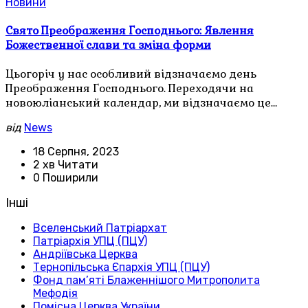
Новини
Свято Преображення Господнього: Явлення
Божественної слави та зміна форми
Цьогоріч у нас особливий відзначаємо день
Преображення Господнього. Переходячи на
новоюліанський календар, ми відзначаємо це…
від
News
18 Серпня, 2023
2 хв Читати
0 Поширили
Інші
Вселенський Патріархат
Патріархія УПЦ (ПЦУ)
Андріївська Церква
Тернопільська Єпархія УПЦ (ПЦУ)
Фонд пам’яті Блаженнішого Митрополита
Мефодія
Помісна Церква України