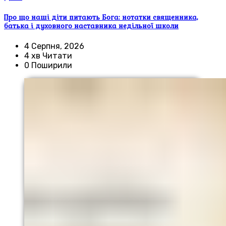
Про що наші діти питають Бога: нотатки священника,
батька і духовного наставника недільної школи
4 Серпня, 2026
4 хв Читати
0 Поширили