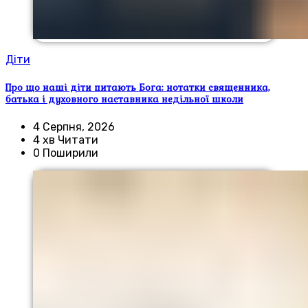
Діти
Про що наші діти питають Бога: нотатки священника,
батька і духовного наставника недільної школи
4 Серпня, 2026
4 хв Читати
0 Поширили