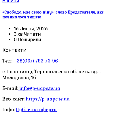
Новини
«Свобода має свою ціну»: слово Предстоятеля, яке
починалося тишею
16 Липня, 2026
3 хв Читати
0 Поширили
Контакти
Тел.:
+38(067) 793-76-96
с. Почапинці, Тернопільська область. вул.
Молодіжна, 1б
E-mail:
info@p-uapc.te.ua
Веб-сайт:
https://p-uapc.te.ua
Інфо:
Публічна оферта