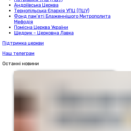
Андріївська Церква
Тернопільська Єпархія УПЦ (ПЦУ)
Фонд пам’яті Блаженнішого Митрополита
Мефодія
Помісна Церква України
Щедрик – Церковна Лавка
Підтримка церкви
Наш телеграм
Останні новини