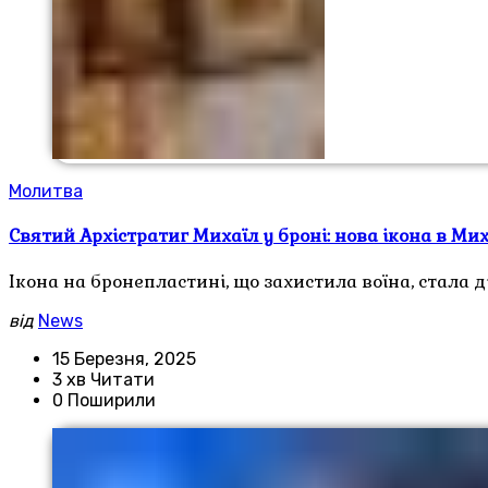
Молитва
Святий Архістратиг Михаїл у броні: нова ікона в Ми
Ікона на бронепластині, що захистила воїна, стала 
від
News
15 Березня, 2025
3 хв Читати
0 Поширили