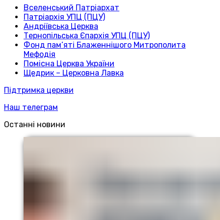
Вселенський Патріархат
Патріархія УПЦ (ПЦУ)
Андріївська Церква
Тернопільська Єпархія УПЦ (ПЦУ)
Фонд пам’яті Блаженнішого Митрополита
Мефодія
Помісна Церква України
Щедрик – Церковна Лавка
Підтримка церкви
Наш телеграм
Останні новини