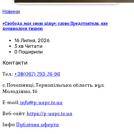
Новини
«Свобода має свою ціну»: слово Предстоятеля, яке
починалося тишею
16 Липня, 2026
3 хв Читати
0 Поширили
Контакти
Тел.:
+38(067) 793-76-96
с. Почапинці, Тернопільська область. вул.
Молодіжна, 1б
E-mail:
info@p-uapc.te.ua
Веб-сайт:
https://p-uapc.te.ua
Інфо:
Публічна оферта