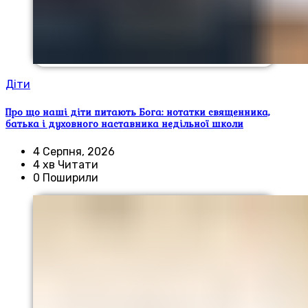
Діти
Про що наші діти питають Бога: нотатки священника,
батька і духовного наставника недільної школи
4 Серпня, 2026
4 хв Читати
0 Поширили