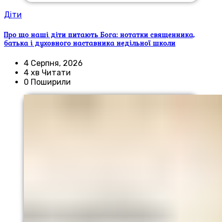
Діти
Про що наші діти питають Бога: нотатки священника,
батька і духовного наставника недільної школи
4 Серпня, 2026
4 хв Читати
0 Поширили