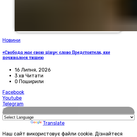
Новини
«Свобода має свою ціну»: слово Предстоятеля, яке
починалося тишею
16 Липня, 2026
3 хв Читати
0 Поширили
Facebook
Youtube
Telegram
🌍
Powered by
Translate
Наш сайт використовує файли cookie. Дізнайтеся