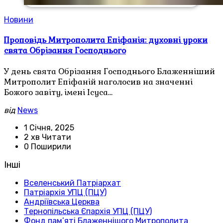
Новини
Проповідь Митрополита Епіфанія: духовні уроки
свята Обрізання Господнього
У день свята Обрізання Господнього Блаженніший
Митрополит Епіфаній наголосив на значенні
Божого завіту, імені Ісуса…
від
News
1 Січня, 2025
2 хв Читати
0 Поширили
Інші
Вселенський Патріархат
Патріархія УПЦ (ПЦУ)
Андріївська Церква
Тернопільська Єпархія УПЦ (ПЦУ)
Фонд пам’яті Блаженнішого Митрополита