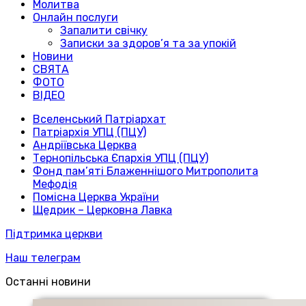
Молитва
Онлайн послуги
Запалити свічку
Записки за здоров’я та за упокій
Новини
СВЯТА
ФОТО
ВІДЕО
Вселенський Патріархат
Патріархія УПЦ (ПЦУ)
Андріївська Церква
Тернопільська Єпархія УПЦ (ПЦУ)
Фонд пам’яті Блаженнішого Митрополита
Мефодія
Помісна Церква України
Щедрик – Церковна Лавка
Підтримка церкви
Наш телеграм
Останні новини