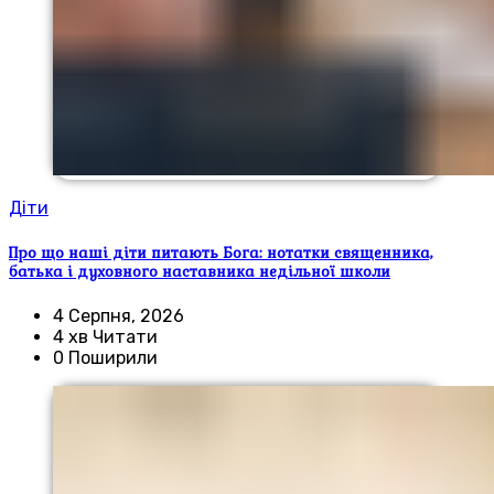
Діти
Про що наші діти питають Бога: нотатки священника,
батька і духовного наставника недільної школи
4 Серпня, 2026
4 хв Читати
0 Поширили