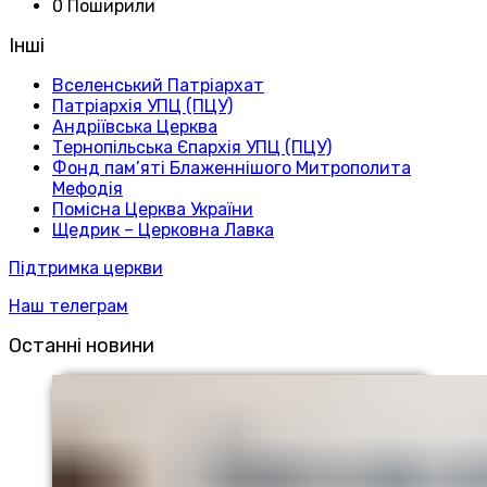
0 Поширили
Інші
Вселенський Патріархат
Патріархія УПЦ (ПЦУ)
Андріївська Церква
Тернопільська Єпархія УПЦ (ПЦУ)
Фонд пам’яті Блаженнішого Митрополита
Мефодія
Помісна Церква України
Щедрик – Церковна Лавка
Підтримка церкви
Наш телеграм
Останні новини