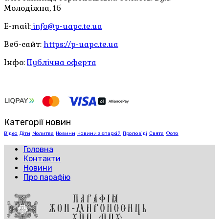
Молодіжна, 1б
E-mail:
info@p-uapc.te.ua
Веб-сайт:
https://p-uapc.te.ua
Інфо:
Публічна оферта
Категорії новин
Відео
Діти
Молитва
Новини
Новини з єпархій
Проповіді
Свята
Фото
Головна
Контакти
Новини
Про парафію