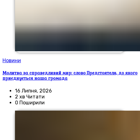
Новини
Молитва за справедливий мир: слово Предстоятеля, до якого
приєднується наша громада
16 Липня, 2026
2 хв Читати
0 Поширили