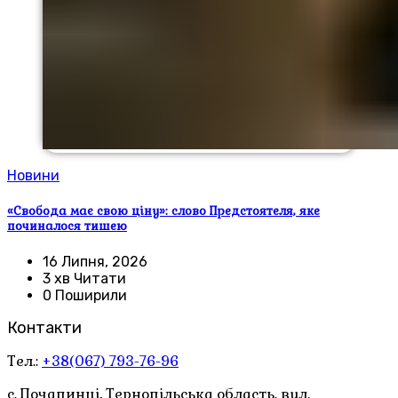
Новини
«Свобода має свою ціну»: слово Предстоятеля, яке
починалося тишею
16 Липня, 2026
3 хв Читати
0 Поширили
Контакти
Тел.:
+38(067) 793-76-96
с. Почапинці, Тернопільська область. вул.