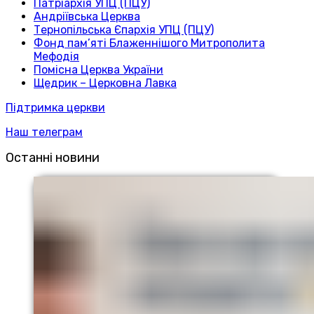
Патріархія УПЦ (ПЦУ)
Андріївська Церква
Тернопільська Єпархія УПЦ (ПЦУ)
Фонд пам’яті Блаженнішого Митрополита
Мефодія
Помісна Церква України
Щедрик – Церковна Лавка
Підтримка церкви
Наш телеграм
Останні новини