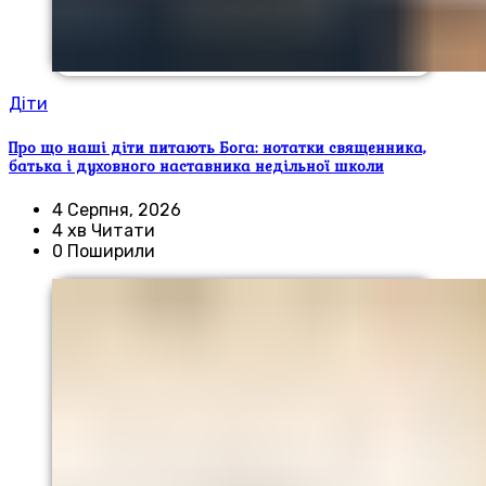
Діти
Про що наші діти питають Бога: нотатки священника,
батька і духовного наставника недільної школи
4 Серпня, 2026
4 хв Читати
0 Поширили