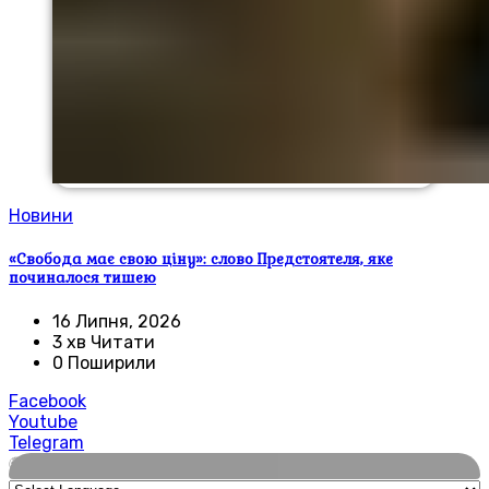
Новини
«Свобода має свою ціну»: слово Предстоятеля, яке
починалося тишею
16 Липня, 2026
3 хв Читати
0 Поширили
Facebook
Youtube
Telegram
🌍