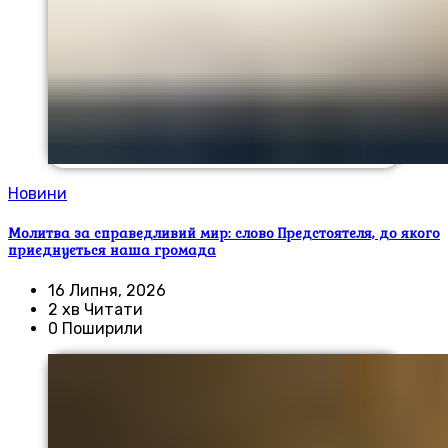
Новини
Молитва за справедливий мир: слово Предстоятеля, до якого
приєднується наша громада
16 Липня, 2026
2 хв Читати
0 Поширили