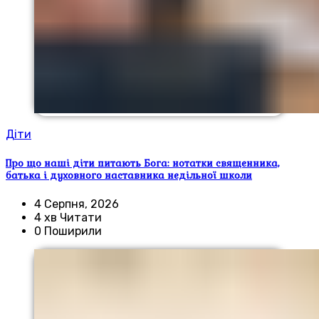
Діти
Про що наші діти питають Бога: нотатки священника,
батька і духовного наставника недільної школи
4 Серпня, 2026
4 хв Читати
0 Поширили