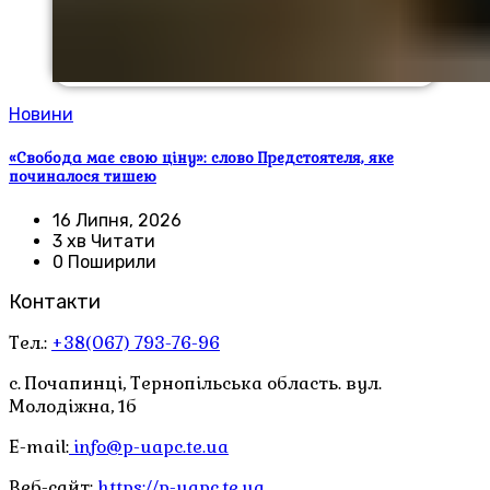
Новини
«Свобода має свою ціну»: слово Предстоятеля, яке
починалося тишею
16 Липня, 2026
3 хв Читати
0 Поширили
Контакти
Тел.:
+38(067) 793-76-96
с. Почапинці, Тернопільська область. вул.
Молодіжна, 1б
E-mail:
info@p-uapc.te.ua
Веб-сайт:
https://p-uapc.te.ua