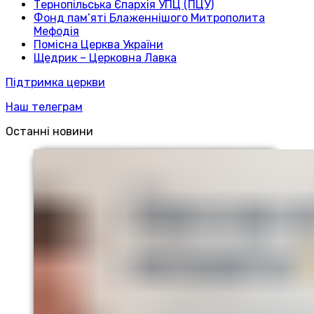
Тернопільська Єпархія УПЦ (ПЦУ)
Фонд пам’яті Блаженнішого Митрополита
Мефодія
Помісна Церква України
Щедрик – Церковна Лавка
Підтримка церкви
Наш телеграм
Останні новини