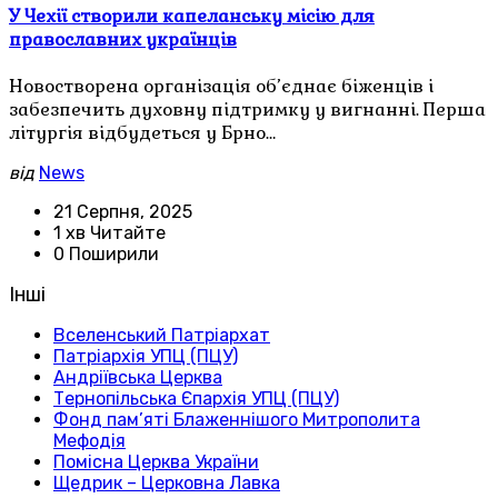
У Чехії створили капеланську місію для
православних українців
Новостворена організація об’єднає біженців і
забезпечить духовну підтримку у вигнанні. Перша
літургія відбудеться у Брно…
від
News
21 Серпня, 2025
1 хв Читайте
0 Поширили
Інші
Вселенський Патріархат
Патріархія УПЦ (ПЦУ)
Андріївська Церква
Тернопільська Єпархія УПЦ (ПЦУ)
Фонд пам’яті Блаженнішого Митрополита
Мефодія
Помісна Церква України
Щедрик – Церковна Лавка