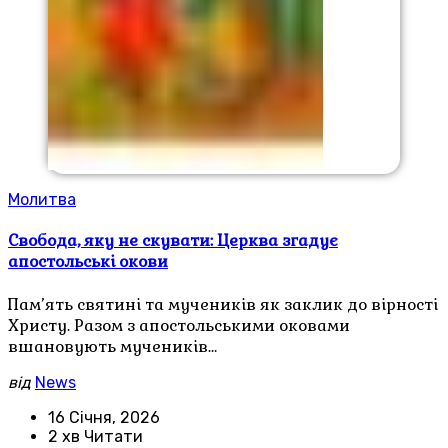
Молитва
Свобода, яку не скувати: Церква згадує
апостольські окови
Пам’ять святині та мучеників як заклик до вірності
Христу. Разом з апостольськими оковами
вшановують мучеників…
від
News
16 Січня, 2026
2 хв Читати