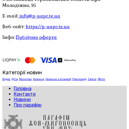
Молодіжна, 1б
E-mail:
info@p-uapc.te.ua
Веб-сайт:
https://p-uapc.te.ua
Інфо:
Публічна оферта
Категорії новин
Відео
Діти
Молитва
Новини
Новини з єпархій
Проповіді
Свята
Фото
Головна
Контакти
Новини
Про парафію