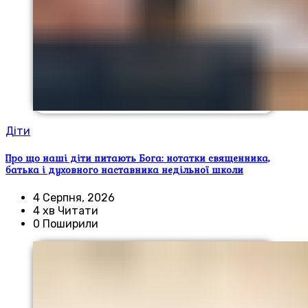
Діти
Про що наші діти питають Бога: нотатки священника,
батька і духовного наставника недільної школи
4 Серпня, 2026
4 хв Читати
0 Поширили