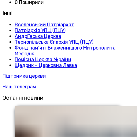
0 Поширили
Інші
Вселенський Патріархат
Патріархія УПЦ (ПЦУ)
Андріївська Церква
Тернопільська Єпархія УПЦ (ПЦУ)
Фонд пам’яті Блаженнішого Митрополита
Мефодія
Помісна Церква України
Щедрик – Церковна Лавка
Підтримка церкви
Наш телеграм
Останні новини