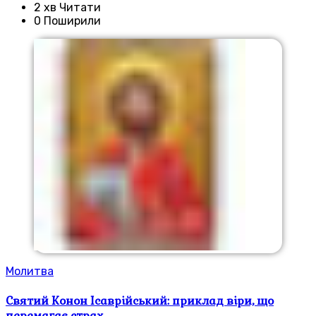
2 хв Читати
0 Поширили
Молитва
Святий Конон Ісаврійський: приклад віри, що
перемагає страх