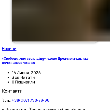
Новини
«Свобода має свою ціну»: слово Предстоятеля, яке
починалося тишею
16 Липня, 2026
3 хв Читати
0 Поширили
Контакти
Тел.:
+38(067) 793-76-96
с. Почапинці, Тернопільська область. вул.