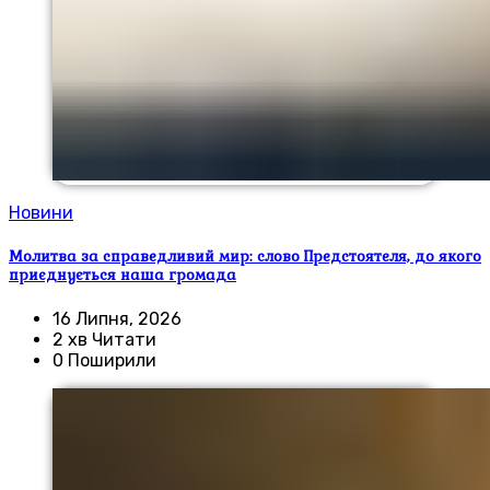
Новини
Молитва за справедливий мир: слово Предстоятеля, до якого
приєднується наша громада
16 Липня, 2026
2 хв Читати
0 Поширили