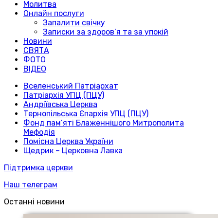
Молитва
Онлайн послуги
Запалити свічку
Записки за здоров’я та за упокій
Новини
СВЯТА
ФОТО
ВІДЕО
Вселенський Патріархат
Патріархія УПЦ (ПЦУ)
Андріївська Церква
Тернопільська Єпархія УПЦ (ПЦУ)
Фонд пам’яті Блаженнішого Митрополита
Мефодія
Помісна Церква України
Щедрик – Церковна Лавка
Підтримка церкви
Наш телеграм
Останні новини