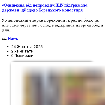
«Очищення від неправди»: ПЦУ підтримала
державні дії щодо Корецького монастиря
У Рівненській єпархії переконані: правда болюча,
але саме через неї Господь відкриває двері свободи
для…
від
News
24 Жовтня, 2025
2 хв Читати
0 Поширили