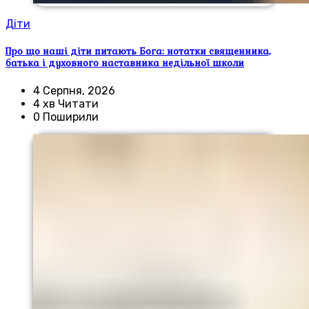
Діти
Про що наші діти питають Бога: нотатки священника,
батька і духовного наставника недільної школи
4 Серпня, 2026
4 хв Читати
0 Поширили