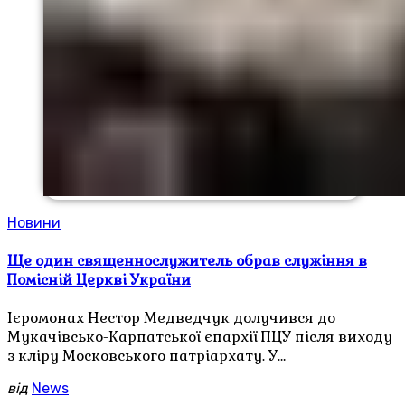
Новини
Ще один священнослужитель обрав служіння в
Помісній Церкві України
Ієромонах Нестор Медведчук долучився до
Мукачівсько-Карпатської єпархії ПЦУ після виходу
з кліру Московського патріархату. У…
від
News