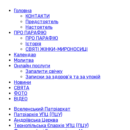
Головна
КОНТАКТИ
Предстоятель
Настоятель
ПРО ПАРАФІЮ
ПРО ПАРАФІЮ
Історія
СВЯТІ ЖІНКИ-МИРОНОСИЦІ
Календар
Молитва
Онлайн послуги
Запалити свічку
Записки за здоров’я та за упокій
Новини
СВЯТА
ФОТО
ВІДЕО
Вселенський Патріархат
Патріархія УПЦ (ПЦУ)
Андріївська Церква
Тернопільська Єпархія УПЦ (ПЦУ)