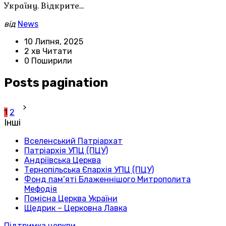
Україну. Відкрите…
від
News
10 Липня, 2025
2 хв Читати
0 Поширили
Posts pagination
1
2
Інші
Вселенський Патріархат
Патріархія УПЦ (ПЦУ)
Андріївська Церква
Тернопільська Єпархія УПЦ (ПЦУ)
Фонд пам’яті Блаженнішого Митрополита
Мефодія
Помісна Церква України
Щедрик – Церковна Лавка
Підтримка церкви