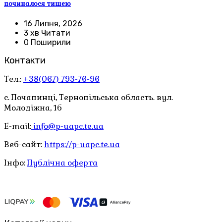
починалося тишею
16 Липня, 2026
3 хв Читати
0 Поширили
Контакти
Тел.:
+38(067) 793-76-96
с. Почапинці, Тернопільська область. вул.
Молодіжна, 1б
E-mail:
info@p-uapc.te.ua
Веб-сайт:
https://p-uapc.te.ua
Інфо:
Публічна оферта