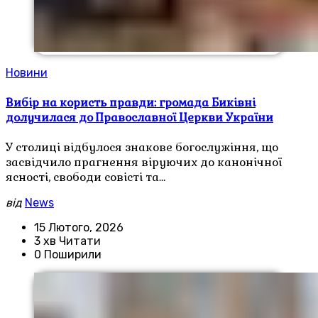
Новини
Вибір на користь правди: громада Биківні
долучилася до Православної Церкви України
У столиці відбулося знакове богослужіння, що
засвідчило прагнення віруючих до канонічної
ясності, свободи совісті та…
від
News
15 Лютого, 2026
3 хв Читати
0 Поширили