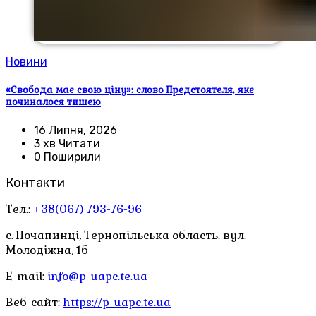
Новини
«Свобода має свою ціну»: слово Предстоятеля, яке
починалося тишею
16 Липня, 2026
3 хв Читати
0 Поширили
Контакти
Тел.:
+38(067) 793-76-96
с. Почапинці, Тернопільська область. вул.
Молодіжна, 1б
E-mail:
info@p-uapc.te.ua
Веб-сайт:
https://p-uapc.te.ua