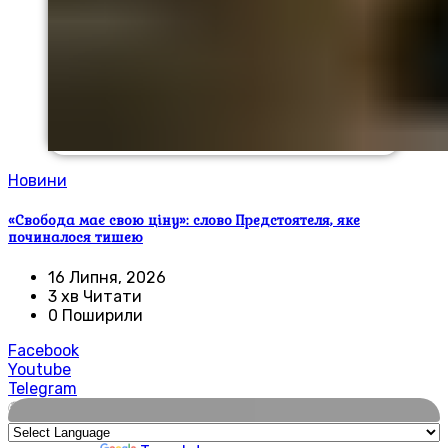
Новини
«Свобода має свою ціну»: слово Предстоятеля, яке
починалося тишею
16 Липня, 2026
3 хв Читати
0 Поширили
Facebook
Youtube
Telegram
🌍