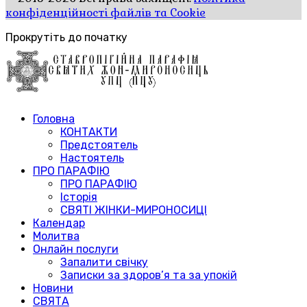
конфіденційності файлів та Cookie
Прокрутіть до початку
Головна
КОНТАКТИ
Предстоятель
Настоятель
ПРО ПАРАФІЮ
ПРО ПАРАФІЮ
Історія
СВЯТІ ЖІНКИ-МИРОНОСИЦІ
Календар
Молитва
Онлайн послуги
Запалити свічку
Записки за здоров’я та за упокій
Новини
СВЯТА