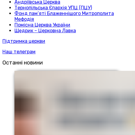
Андріївська Церква
Тернопільська Єпархія УПЦ (ПЦУ)
Фонд пам’яті Блаженнішого Митрополита
Мефодія
Помісна Церква України
Щедрик – Церковна Лавка
Підтримка церкви
Наш телеграм
Останні новини