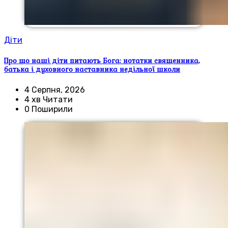
Діти
Про що наші діти питають Бога: нотатки священника,
батька і духовного наставника недільної школи
4 Серпня, 2026
4 хв Читати
0 Поширили