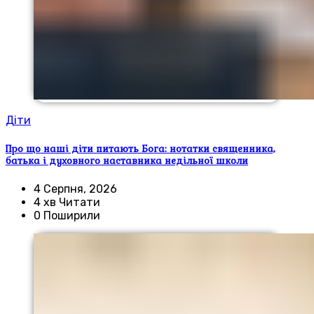
Діти
Про що наші діти питають Бога: нотатки священника,
батька і духовного наставника недільної школи
4 Серпня, 2026
4 хв Читати
0 Поширили