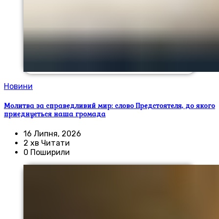
Новини
Молитва за справедливий мир: слово Предстоятеля, до якого
приєднується наша громада
16 Липня, 2026
2 хв Читати
0 Поширили