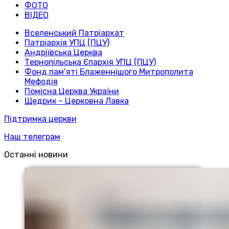
ФОТО
ВІДЕО
Вселенський Патріархат
Патріархія УПЦ (ПЦУ)
Андріївська Церква
Тернопільська Єпархія УПЦ (ПЦУ)
Фонд пам’яті Блаженнішого Митрополита
Мефодія
Помісна Церква України
Щедрик – Церковна Лавка
Підтримка церкви
Наш телеграм
Останні новини