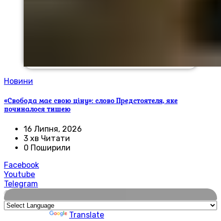
Новини
«Свобода має свою ціну»: слово Предстоятеля, яке
починалося тишею
16 Липня, 2026
3 хв Читати
0 Поширили
Facebook
Youtube
Telegram
🌍
Powered by
Translate