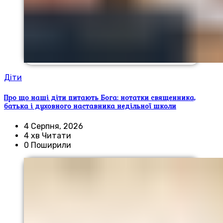
Діти
Про що наші діти питають Бога: нотатки священника,
батька і духовного наставника недільної школи
4 Серпня, 2026
4 хв Читати
0 Поширили