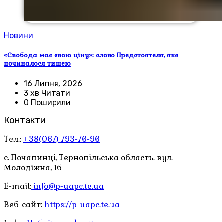
Новини
«Свобода має свою ціну»: слово Предстоятеля, яке
починалося тишею
16 Липня, 2026
3 хв Читати
0 Поширили
Контакти
Тел.:
+38(067) 793-76-96
с. Почапинці, Тернопільська область. вул.
Молодіжна, 1б
E-mail:
info@p-uapc.te.ua
Веб-сайт:
https://p-uapc.te.ua