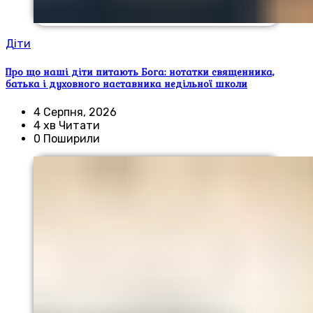
Діти
Про що наші діти питають Бога: нотатки священника,
батька і духовного наставника недільної школи
4 Серпня, 2026
4 хв Читати
0 Поширили