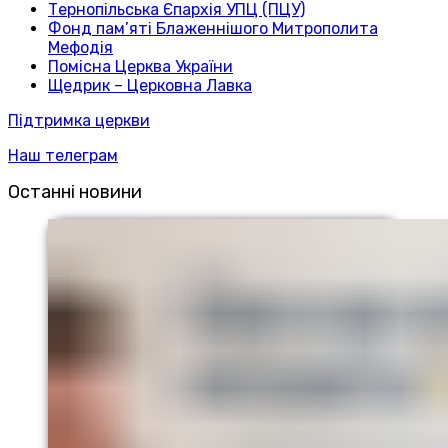
Тернопільська Єпархія УПЦ (ПЦУ)
Фонд пам’яті Блаженнішого Митрополита
Мефодія
Помісна Церква України
Щедрик – Церковна Лавка
Підтримка церкви
Наш телеграм
Останні новини