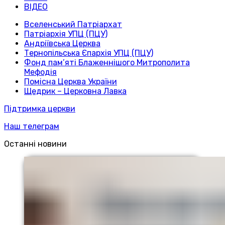
ВІДЕО
Вселенський Патріархат
Патріархія УПЦ (ПЦУ)
Андріївська Церква
Тернопільська Єпархія УПЦ (ПЦУ)
Фонд пам’яті Блаженнішого Митрополита
Мефодія
Помісна Церква України
Щедрик – Церковна Лавка
Підтримка церкви
Наш телеграм
Останні новини