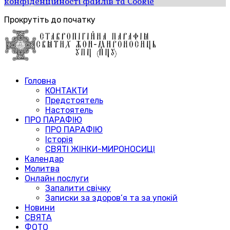
конфіденційності файлів та Cookie
Прокрутіть до початку
Головна
КОНТАКТИ
Предстоятель
Настоятель
ПРО ПАРАФІЮ
ПРО ПАРАФІЮ
Історія
СВЯТІ ЖІНКИ-МИРОНОСИЦІ
Календар
Молитва
Онлайн послуги
Запалити свічку
Записки за здоров’я та за упокій
Новини
СВЯТА
ФОТО