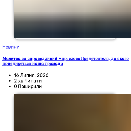
Новини
Молитва за справедливий мир: слово Предстоятеля, до якого
приєднується наша громада
16 Липня, 2026
2 хв Читати
0 Поширили