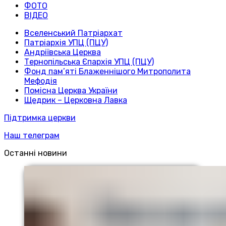
ФОТО
ВІДЕО
Вселенський Патріархат
Патріархія УПЦ (ПЦУ)
Андріївська Церква
Тернопільська Єпархія УПЦ (ПЦУ)
Фонд пам’яті Блаженнішого Митрополита
Мефодія
Помісна Церква України
Щедрик – Церковна Лавка
Підтримка церкви
Наш телеграм
Останні новини