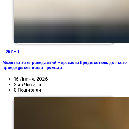
Новини
Молитва за справедливий мир: слово Предстоятеля, до якого
приєднується наша громада
16 Липня, 2026
2 хв Читати
0 Поширили