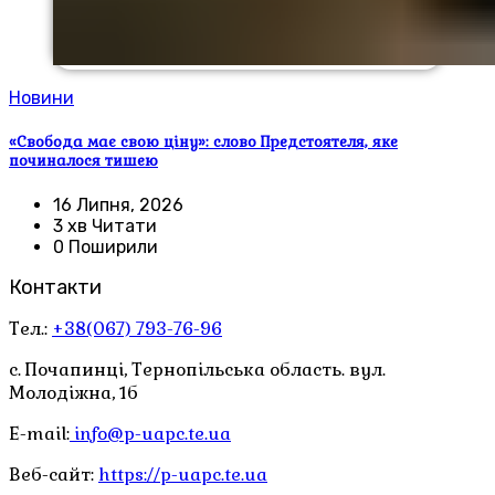
Новини
«Свобода має свою ціну»: слово Предстоятеля, яке
починалося тишею
16 Липня, 2026
3 хв Читати
0 Поширили
Контакти
Тел.:
+38(067) 793-76-96
с. Почапинці, Тернопільська область. вул.
Молодіжна, 1б
E-mail:
info@p-uapc.te.ua
Веб-сайт:
https://p-uapc.te.ua