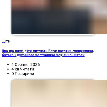
Діти
Про що наші діти питають Бога: нотатки священника,
батька і духовного наставника недільної школи
4 Серпня, 2026
4 хв Читати
0 Поширили