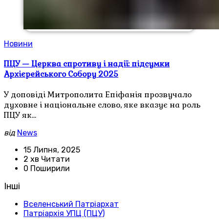
Новини
ПЦУ — Церква спротиву і надії: підсумки
Архієрейського Собору 2025
У доповіді Митрополита Епіфанія прозвучало
духовне і національне слово, яке вказує на роль
ПЦУ як…
від
News
15 Липня, 2025
2 хв Читати
0 Поширили
Інші
Вселенський Патріархат
Патріархія УПЦ (ПЦУ)