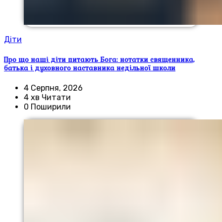
Діти
Про що наші діти питають Бога: нотатки священника,
батька і духовного наставника недільної школи
4 Серпня, 2026
4 хв Читати
0 Поширили