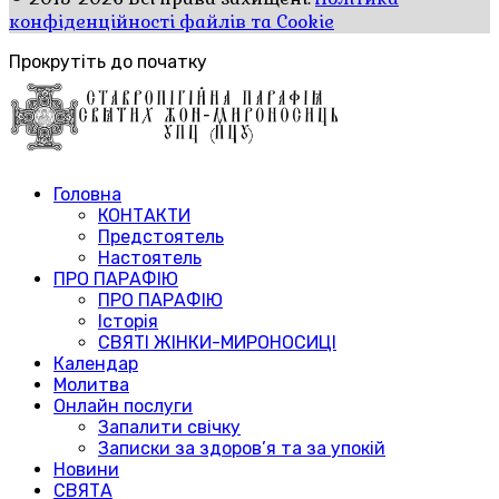
конфіденційності файлів та Cookie
Прокрутіть до початку
Головна
КОНТАКТИ
Предстоятель
Настоятель
ПРО ПАРАФІЮ
ПРО ПАРАФІЮ
Історія
СВЯТІ ЖІНКИ-МИРОНОСИЦІ
Календар
Молитва
Онлайн послуги
Запалити свічку
Записки за здоров’я та за упокій
Новини
СВЯТА