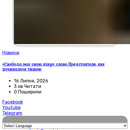
Новини
«Свобода має свою ціну»: слово Предстоятеля, яке
починалося тишею
16 Липня, 2026
3 хв Читати
0 Поширили
Facebook
Youtube
Telegram
🌍