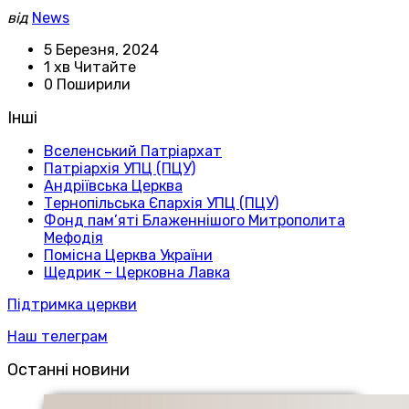
від
News
5 Березня, 2024
1 хв Читайте
0 Поширили
Інші
Вселенський Патріархат
Патріархія УПЦ (ПЦУ)
Андріївська Церква
Тернопільська Єпархія УПЦ (ПЦУ)
Фонд пам’яті Блаженнішого Митрополита
Мефодія
Помісна Церква України
Щедрик – Церковна Лавка
Підтримка церкви
Наш телеграм
Останні новини