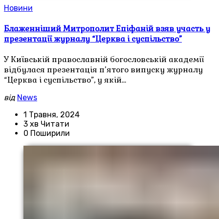
Новини
Блаженніший Митрополит Епіфаній взяв участь у
презентації журналу “Церква і суспільство”
У Київській православній богословській академії
відбулася презентація п’ятого випуску журналу
“Церква і суспільство”, у якій…
від
News
1 Травня, 2024
3 хв Читати
0 Поширили