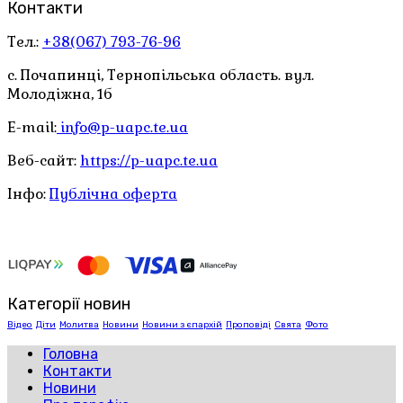
Контакти
Тел.:
+38(067) 793-76-96
с. Почапинці, Тернопільська область. вул.
Молодіжна, 1б
E-mail:
info@p-uapc.te.ua
Веб-сайт:
https://p-uapc.te.ua
Інфо:
Публічна оферта
Категорії новин
Відео
Діти
Молитва
Новини
Новини з єпархій
Проповіді
Свята
Фото
Головна
Контакти
Новини