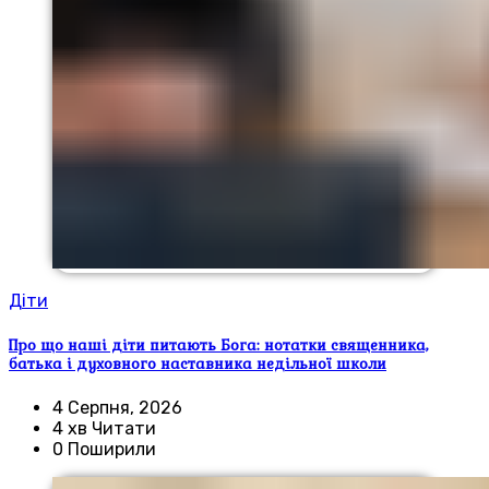
Діти
Про що наші діти питають Бога: нотатки священника,
батька і духовного наставника недільної школи
4 Серпня, 2026
4 хв Читати
0 Поширили