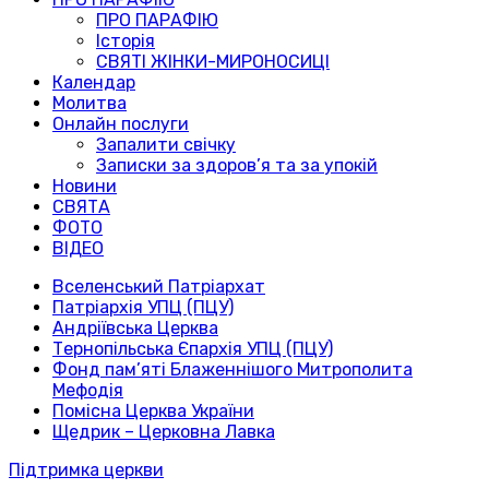
ПРО ПАРАФІЮ
Історія
СВЯТІ ЖІНКИ-МИРОНОСИЦІ
Календар
Молитва
Онлайн послуги
Запалити свічку
Записки за здоров’я та за упокій
Новини
СВЯТА
ФОТО
ВІДЕО
Вселенський Патріархат
Патріархія УПЦ (ПЦУ)
Андріївська Церква
Тернопільська Єпархія УПЦ (ПЦУ)
Фонд пам’яті Блаженнішого Митрополита
Мефодія
Помісна Церква України
Щедрик – Церковна Лавка
Підтримка церкви