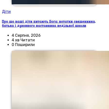
Діти
Про що наші діти питають Бога: нотатки священника,
батька і духовного наставника недільної школи
4 Серпня, 2026
4 хв Читати
0 Поширили