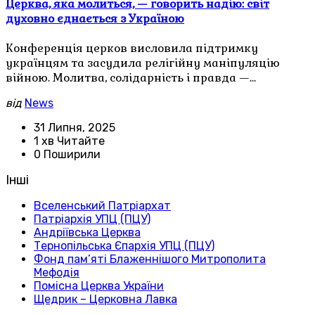
Церква, яка молиться, — говорить надію: світ
духовно єднається з Україною
Конференція церков висловила підтримку
українцям та засудила релігійну маніпуляцію
війною. Молитва, солідарність і правда —…
від
News
31 Липня, 2025
1 хв Читайте
0 Поширили
Інші
Вселенський Патріархат
Патріархія УПЦ (ПЦУ)
Андріївська Церква
Тернопільська Єпархія УПЦ (ПЦУ)
Фонд пам’яті Блаженнішого Митрополита
Мефодія
Помісна Церква України
Щедрик – Церковна Лавка