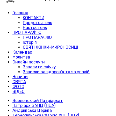
Головна
КОНТАКТИ
Предстоятель
Настоятель
ПРО ПАРАФІЮ
ПРО ПАРАФІЮ
Історія
СВЯТІ ЖІНКИ-МИРОНОСИЦІ
Календар
Молитва
Онлайн послуги
Запалити свічку
Записки за здоров’я та за упокій
Новини
СВЯТА
ФОТО
ВІДЕО
Вселенський Патріархат
Патріархія УПЦ (ПЦУ)
Андріївська Церква
Тернопільська Єпархія УПЦ (ПЦУ)