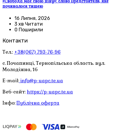
«Свобода має свою ціну»: слово Предстоятеля, яке
починалося тишею
16 Липня, 2026
3 хв Читати
0 Поширили
Контакти
Тел.:
+38(067) 793-76-96
с. Почапинці, Тернопільська область. вул.
Молодіжна, 1б
E-mail:
info@p-uapc.te.ua
Веб-сайт:
https://p-uapc.te.ua
Інфо:
Публічна оферта