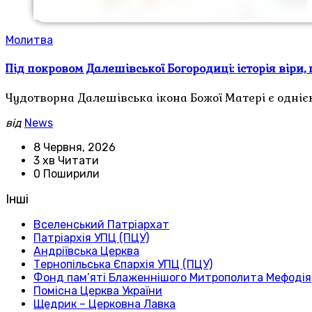
Молитва
Під покровом Далешівської Богородиці: історія віри,
Чудотворна Далешівська ікона Божої Матері є одніє
від
News
8 Червня, 2026
3 хв Читати
0 Поширили
Інші
Вселенський Патріархат
Патріархія УПЦ (ПЦУ)
Андріївська Церква
Тернопільська Єпархія УПЦ (ПЦУ)
Фонд пам’яті Блаженнішого Митрополита Мефодія
Помісна Церква України
Щедрик – Церковна Лавка