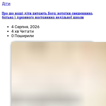
Діти
Про що наші діти питають Бога: нотатки священника,
батька і духовного наставника недільної школи
4 Серпня, 2026
4 хв Читати
0 Поширили