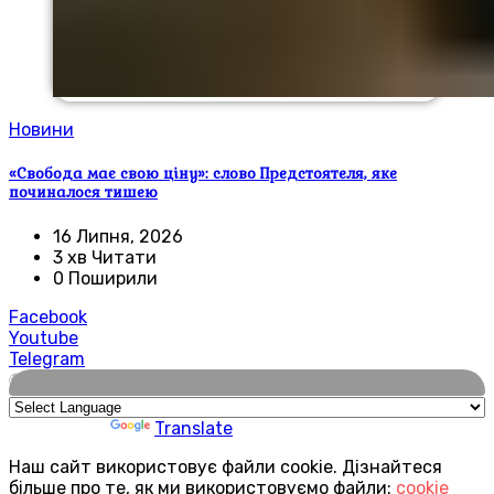
Новини
«Свобода має свою ціну»: слово Предстоятеля, яке
починалося тишею
16 Липня, 2026
3 хв Читати
0 Поширили
Facebook
Youtube
Telegram
🌍
Powered by
Translate
Наш сайт використовує файли cookie. Дізнайтеся
більше про те, як ми використовуємо файли:
cookie