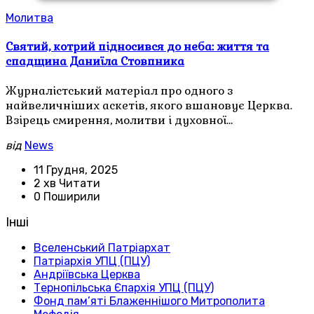
Молитва
Святий, котрий підносився до неба: життя та
спадщина Даниїла Стовпника
Журналістський матеріал про одного з
найвеличніших аскетів, якого вшановує Церква.
Взірець смирення, молитви і духовної…
від
News
11 Грудня, 2025
2 хв Читати
0 Поширили
Інші
Вселенський Патріархат
Патріархія УПЦ (ПЦУ)
Андріївська Церква
Тернопільська Єпархія УПЦ (ПЦУ)
Фонд пам’яті Блаженнішого Митрополита