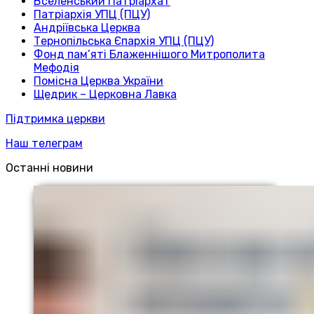
Вселенський Патріархат
Патріархія УПЦ (ПЦУ)
Андріївська Церква
Тернопільська Єпархія УПЦ (ПЦУ)
Фонд пам’яті Блаженнішого Митрополита
Мефодія
Помісна Церква України
Щедрик – Церковна Лавка
Підтримка церкви
Наш телеграм
Останні новини