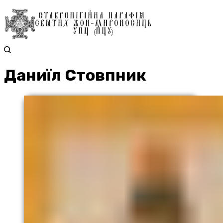
Даниїл Стовпник