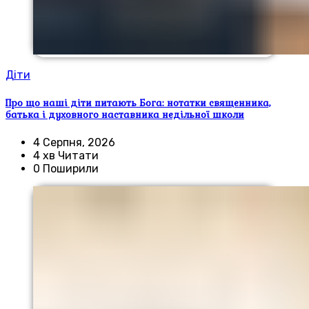
Діти
Про що наші діти питають Бога: нотатки священника,
батька і духовного наставника недільної школи
4 Серпня, 2026
4 хв Читати
0 Поширили