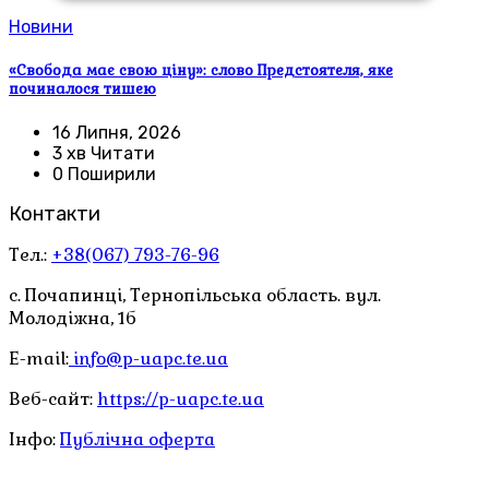
Новини
«Свобода має свою ціну»: слово Предстоятеля, яке
починалося тишею
16 Липня, 2026
3 хв Читати
0 Поширили
Контакти
Тел.:
+38(067) 793-76-96
с. Почапинці, Тернопільська область. вул.
Молодіжна, 1б
E-mail:
info@p-uapc.te.ua
Веб-сайт:
https://p-uapc.te.ua
Інфо:
Публічна оферта