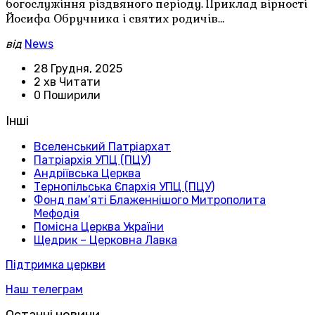
богослужіння різдвяного періоду. Приклад вірності
Йосифа Обручника і святих родичів…
від
News
28 Грудня, 2025
2 хв Читати
0 Поширили
Інші
Вселенський Патріархат
Патріархія УПЦ (ПЦУ)
Андріївська Церква
Тернопільська Єпархія УПЦ (ПЦУ)
Фонд пам’яті Блаженнішого Митрополита
Мефодія
Помісна Церква України
Щедрик – Церковна Лавка
Підтримка церкви
Наш телеграм