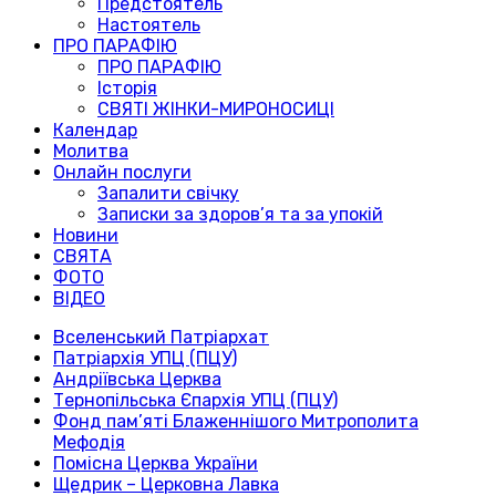
Предстоятель
Настоятель
ПРО ПАРАФІЮ
ПРО ПАРАФІЮ
Історія
СВЯТІ ЖІНКИ-МИРОНОСИЦІ
Календар
Молитва
Онлайн послуги
Запалити свічку
Записки за здоров’я та за упокій
Новини
СВЯТА
ФОТО
ВІДЕО
Вселенський Патріархат
Патріархія УПЦ (ПЦУ)
Андріївська Церква
Тернопільська Єпархія УПЦ (ПЦУ)
Фонд пам’яті Блаженнішого Митрополита
Мефодія
Помісна Церква України
Щедрик – Церковна Лавка