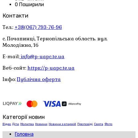
0 Поширили
Контакти
Тел.:
+38(067) 793-76-96
с. Почапинці, Тернопільська область. вул.
Молодіжна, 1б
E-mail:
info@p-uapc.te.ua
Веб-сайт:
https://p-uapc.te.ua
Інфо:
Публічна оферта
Категорії новин
Відео
Діти
Молитва
Новини
Новини з єпархій
Проповіді
Свята
Фото
Головна