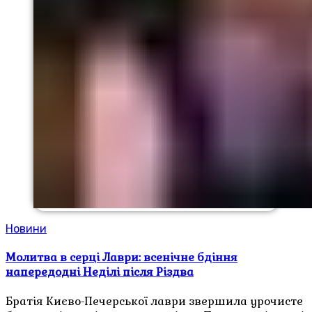
Новини
Молитва в серці Лаври: всенічне бдіння
напередодні Неділі після Різдва
Братія Києво-Печерської лаври звершила урочисте