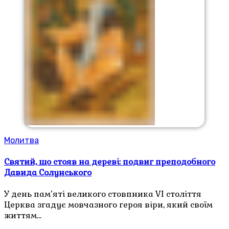
Молитва
Святий, що стояв на дереві: подвиг преподобного
Давида Солунського
У день пам’яті великого стовпника VI століття
Церква згадує мовчазного героя віри, який своїм
життям…