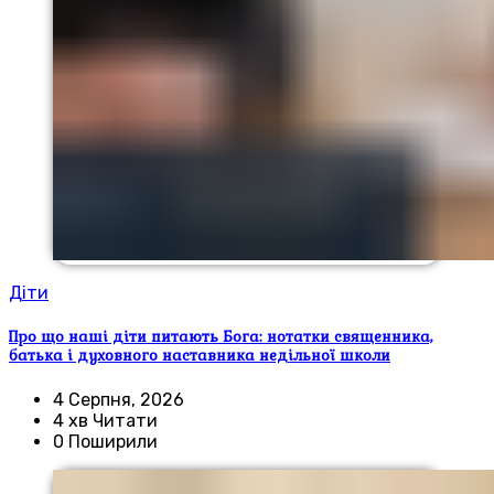
Діти
Про що наші діти питають Бога: нотатки священника,
батька і духовного наставника недільної школи
4 Серпня, 2026
4 хв Читати
0 Поширили