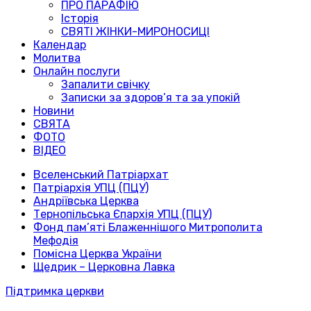
ПРО ПАРАФІЮ
Історія
СВЯТІ ЖІНКИ-МИРОНОСИЦІ
Календар
Молитва
Онлайн послуги
Запалити свічку
Записки за здоров’я та за упокій
Новини
СВЯТА
ФОТО
ВІДЕО
Вселенський Патріархат
Патріархія УПЦ (ПЦУ)
Андріївська Церква
Тернопільська Єпархія УПЦ (ПЦУ)
Фонд пам’яті Блаженнішого Митрополита
Мефодія
Помісна Церква України
Щедрик – Церковна Лавка
Підтримка церкви