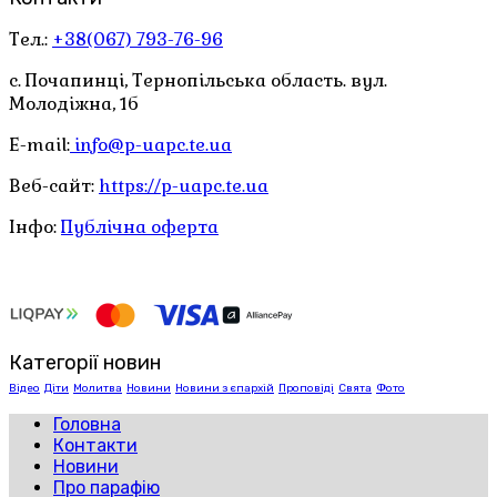
Тел.:
+38(067) 793-76-96
с. Почапинці, Тернопільська область. вул.
Молодіжна, 1б
E-mail:
info@p-uapc.te.ua
Веб-сайт:
https://p-uapc.te.ua
Інфо:
Публічна оферта
Категорії новин
Відео
Діти
Молитва
Новини
Новини з єпархій
Проповіді
Свята
Фото
Головна
Контакти
Новини
Про парафію