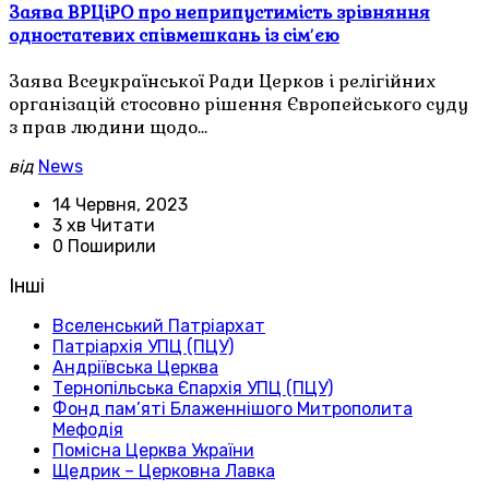
Заява ВРЦіРО про неприпустимість зрівняння
одностатевих співмешкань із сімʼєю
Заява Всеукраїнської Ради Церков і релігійних
організацій стосовно рішення Європейського суду
з прав людини щодо…
від
News
14 Червня, 2023
3 хв Читати
0 Поширили
Інші
Вселенський Патріархат
Патріархія УПЦ (ПЦУ)
Андріївська Церква
Тернопільська Єпархія УПЦ (ПЦУ)
Фонд пам’яті Блаженнішого Митрополита
Мефодія
Помісна Церква України
Щедрик – Церковна Лавка