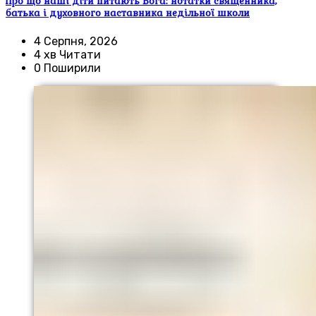
Про що наші діти питають Бога: нотатки священника,
батька і духовного наставника недільної школи
4 Серпня, 2026
4 хв Читати
0 Поширили