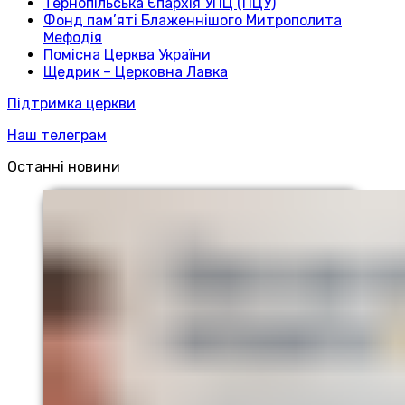
Тернопільська Єпархія УПЦ (ПЦУ)
Фонд пам’яті Блаженнішого Митрополита
Мефодія
Помісна Церква України
Щедрик – Церковна Лавка
Підтримка церкви
Наш телеграм
Останні новини