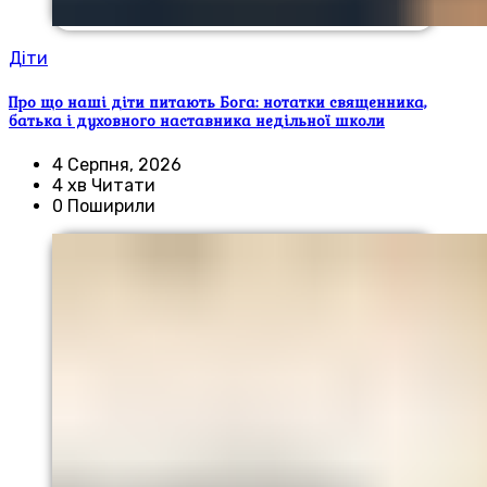
Діти
Про що наші діти питають Бога: нотатки священника,
батька і духовного наставника недільної школи
4 Серпня, 2026
4 хв Читати
0 Поширили