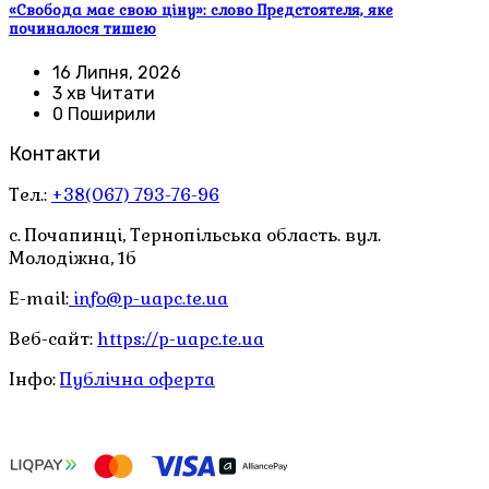
«Свобода має свою ціну»: слово Предстоятеля, яке
починалося тишею
16 Липня, 2026
3 хв Читати
0 Поширили
Контакти
Тел.:
+38(067) 793-76-96
с. Почапинці, Тернопільська область. вул.
Молодіжна, 1б
E-mail:
info@p-uapc.te.ua
Веб-сайт:
https://p-uapc.te.ua
Інфо:
Публічна оферта