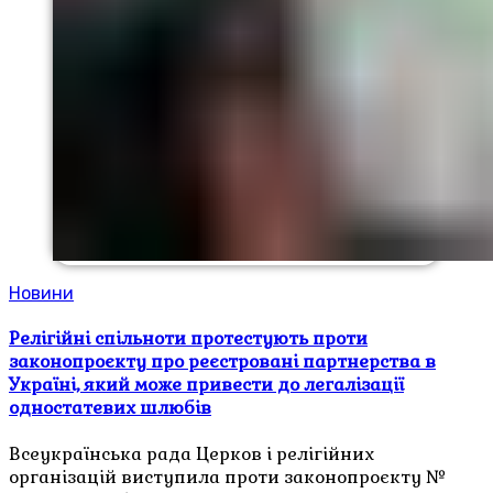
Новини
Релігійні спільноти протестують проти
законопроєкту про реєстровані партнерства в
Україні, який може привести до легалізації
одностатевих шлюбів
Всеукраїнська рада Церков і релігійних
організацій виступила проти законопроєкту №