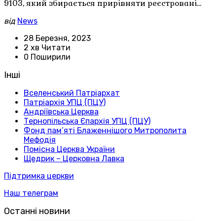
9103, який збирається прирівняти реєстровані…
від
News
28 Березня, 2023
2 хв Читати
0 Поширили
Інші
Вселенський Патріархат
Патріархія УПЦ (ПЦУ)
Андріївська Церква
Тернопільська Єпархія УПЦ (ПЦУ)
Фонд пам’яті Блаженнішого Митрополита
Мефодія
Помісна Церква України
Щедрик – Церковна Лавка
Підтримка церкви
Наш телеграм
Останні новини