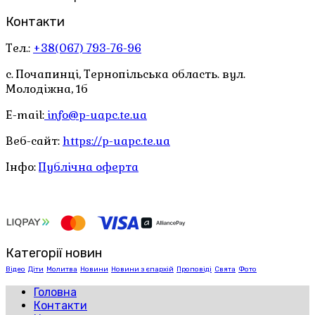
Контакти
Тел.:
+38(067) 793-76-96
с. Почапинці, Тернопільська область. вул.
Молодіжна, 1б
E-mail:
info@p-uapc.te.ua
Веб-сайт:
https://p-uapc.te.ua
Інфо:
Публічна оферта
Категорії новин
Відео
Діти
Молитва
Новини
Новини з єпархій
Проповіді
Свята
Фото
Головна
Контакти