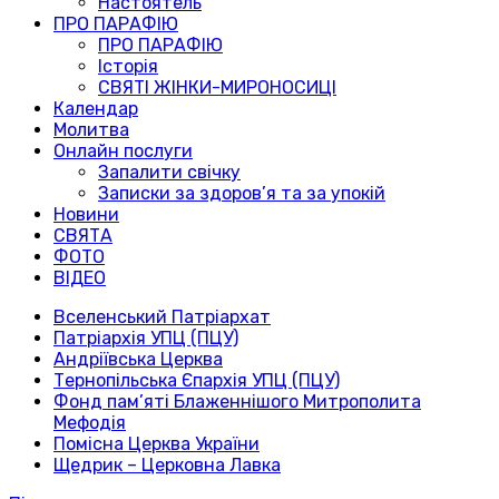
Настоятель
ПРО ПАРАФІЮ
ПРО ПАРАФІЮ
Історія
СВЯТІ ЖІНКИ-МИРОНОСИЦІ
Календар
Молитва
Онлайн послуги
Запалити свічку
Записки за здоров’я та за упокій
Новини
СВЯТА
ФОТО
ВІДЕО
Вселенський Патріархат
Патріархія УПЦ (ПЦУ)
Андріївська Церква
Тернопільська Єпархія УПЦ (ПЦУ)
Фонд пам’яті Блаженнішого Митрополита
Мефодія
Помісна Церква України
Щедрик – Церковна Лавка