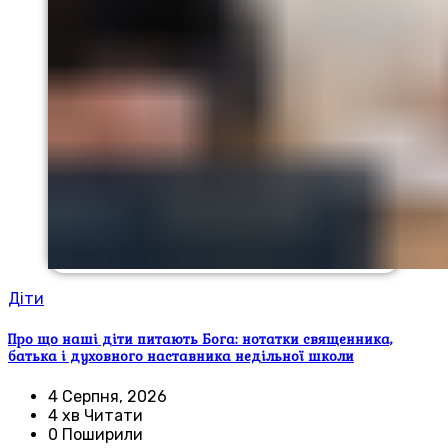
Діти
Про що наші діти питають Бога: нотатки священника,
батька і духовного наставника недільної школи
4 Серпня, 2026
4 хв Читати
0 Поширили