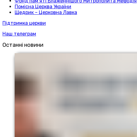
Фонд пам’яті Блаженнішого Митрополита Мефодія
Помісна Церква України
Щедрик – Церковна Лавка
Підтримка церкви
Наш телеграм
Останні новини