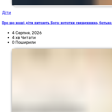
Діти
Про що наші діти питають Бога: нотатки священника, батька
4 Серпня, 2026
4 хв Читати
0 Поширили