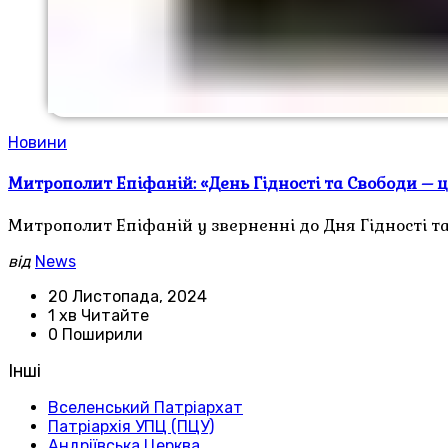
Новини
Митрополит Епіфаній: «День Гідності та Свободи – 
Митрополит Епіфаній у зверненні до Дня Гідності та
від
News
20 Листопада, 2024
1 хв Читайте
0 Поширили
Інші
Вселенський Патріархат
Патріархія УПЦ (ПЦУ)
Андріївська Церква