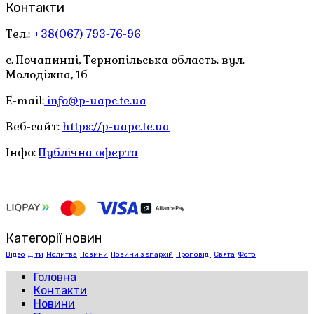
Контакти
Тел.:
+38(067) 793-76-96
с. Почапинці, Тернопільська область. вул.
Молодіжна, 1б
E-mail:
info@p-uapc.te.ua
Веб-сайт:
https://p-uapc.te.ua
Інфо:
Публічна оферта
Категорії новин
Відео
Діти
Молитва
Новини
Новини з єпархій
Проповіді
Свята
Фото
Головна
Контакти
Новини