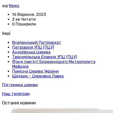
від
News
16 Вересня, 2023
3 хв Читати
0 Поширили
Інші
Вселенський Патріархат
Патріархія УПЦ (ПЦУ)
Андріївська Церква
Тернопільська Єпархія УПЦ (ПЦУ)
Фонд пам’яті Блаженнішого Митрополита
Мефодія
Помісна Церква України
Щедрик – Церковна Лавка
Підтримка церкви
Наш телеграм
Останні новини