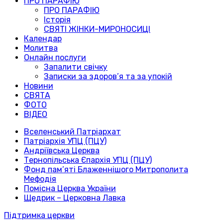
ПРО ПАРАФІЮ
ПРО ПАРАФІЮ
Історія
СВЯТІ ЖІНКИ-МИРОНОСИЦІ
Календар
Молитва
Онлайн послуги
Запалити свічку
Записки за здоров’я та за упокій
Новини
СВЯТА
ФОТО
ВІДЕО
Вселенський Патріархат
Патріархія УПЦ (ПЦУ)
Андріївська Церква
Тернопільська Єпархія УПЦ (ПЦУ)
Фонд пам’яті Блаженнішого Митрополита
Мефодія
Помісна Церква України
Щедрик – Церковна Лавка
Підтримка церкви