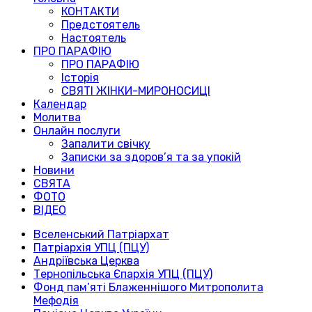
КОНТАКТИ
Предстоятель
Настоятель
ПРО ПАРАФІЮ
ПРО ПАРАФІЮ
Історія
СВЯТІ ЖІНКИ-МИРОНОСИЦІ
Календар
Молитва
Онлайн послуги
Запалити свічку
Записки за здоров’я та за упокій
Новини
СВЯТА
ФОТО
ВІДЕО
Вселенський Патріархат
Патріархія УПЦ (ПЦУ)
Андріївська Церква
Тернопільська Єпархія УПЦ (ПЦУ)
Фонд пам’яті Блаженнішого Митрополита
Мефодія