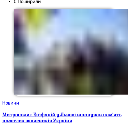
0 Поширили
Новини
Митрополит Епіфаній у Львові вшанував пам’ять
полеглих захисників України