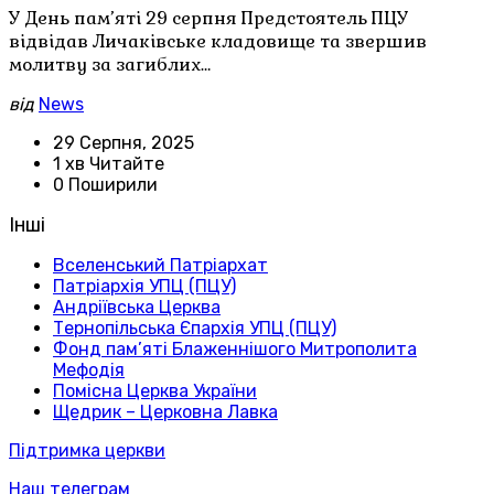
У День пам’яті 29 серпня Предстоятель ПЦУ
відвідав Личаківське кладовище та звершив
молитву за загиблих…
від
News
29 Серпня, 2025
1 хв Читайте
0 Поширили
Інші
Вселенський Патріархат
Патріархія УПЦ (ПЦУ)
Андріївська Церква
Тернопільська Єпархія УПЦ (ПЦУ)
Фонд пам’яті Блаженнішого Митрополита
Мефодія
Помісна Церква України
Щедрик – Церковна Лавка
Підтримка церкви
Наш телеграм