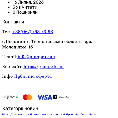
16 Липня, 2026
3 хв Читати
0 Поширили
Контакти
Тел.:
+38(067) 793-76-96
с. Почапинці, Тернопільська область. вул.
Молодіжна, 1б
E-mail:
info@p-uapc.te.ua
Веб-сайт:
https://p-uapc.te.ua
Інфо:
Публічна оферта
Категорії новин
Відео
Діти
Молитва
Новини
Новини з єпархій
Проповіді
Свята
Фото