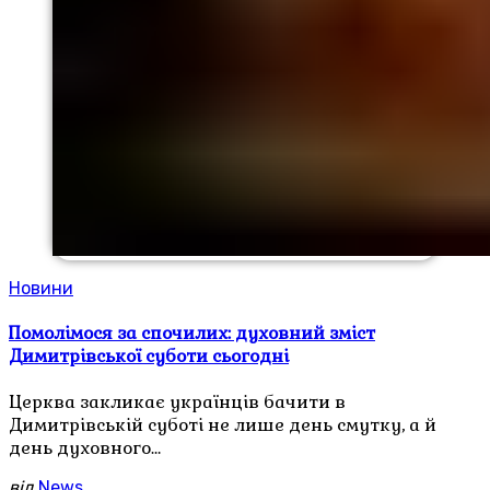
Новини
Помолімося за спочилих: духовний зміст
Димитрівської суботи сьогодні
Церква закликає українців бачити в
Димитрівській суботі не лише день смутку, а й
день духовного…
від
News