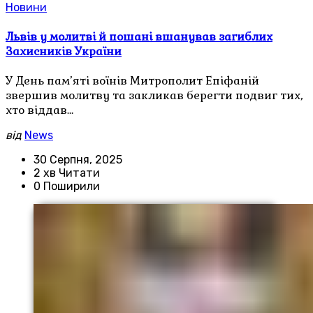
Новини
Львів у молитві й пошані вшанував загиблих
Захисників України
У День пам’яті воїнів Митрополит Епіфаній
звершив молитву та закликав берегти подвиг тих,
хто віддав…
від
News
30 Серпня, 2025
2 хв Читати
0 Поширили