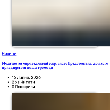
Новини
Молитва за справедливий мир: слово Предстоятеля, до якого
приєднується наша громада
16 Липня, 2026
2 хв Читати
0 Поширили