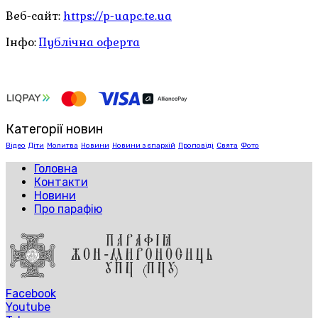
Веб-сайт:
https://p-uapc.te.ua
Інфо:
Публічна оферта
Категорії новин
Відео
Діти
Молитва
Новини
Новини з єпархій
Проповіді
Свята
Фото
Головна
Контакти
Новини
Про парафію
Facebook
Youtube