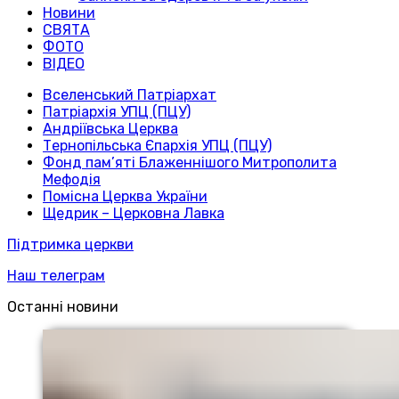
Новини
СВЯТА
ФОТО
ВІДЕО
Вселенський Патріархат
Патріархія УПЦ (ПЦУ)
Андріївська Церква
Тернопільська Єпархія УПЦ (ПЦУ)
Фонд пам’яті Блаженнішого Митрополита
Мефодія
Помісна Церква України
Щедрик – Церковна Лавка
Підтримка церкви
Наш телеграм
Останні новини