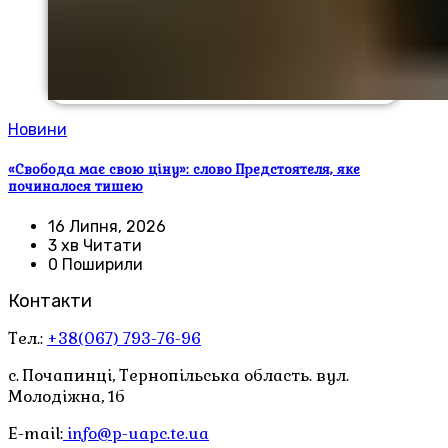
Новини
«Свобода має свою ціну»: слово Предстоятеля, яке
починалося тишею
16 Липня, 2026
3 хв Читати
0 Поширили
Контакти
Тел.:
+38(067) 793-76-96
с. Почапинці, Тернопільська область. вул.
Молодіжна, 1б
E-mail:
info@p-uapc.te.ua