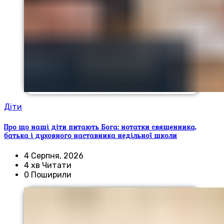
Діти
Про що наші діти питають Бога: нотатки священника,
батька і духовного наставника недільної школи
4 Серпня, 2026
4 хв Читати
0 Поширили