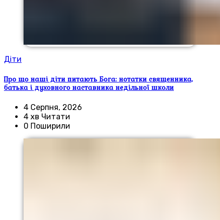
Діти
Про що наші діти питають Бога: нотатки священника,
батька і духовного наставника недільної школи
4 Серпня, 2026
4 хв Читати
0 Поширили