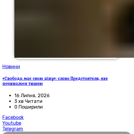
Новини
«Свобода має свою ціну»: слово Предстоятеля, яке
починалося тишею
16 Липня, 2026
3 хв Читати
0 Поширили
Facebook
Youtube
Telegram