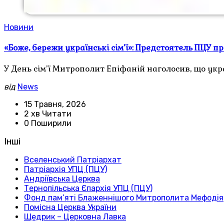
Новини
«Боже, бережи українські сім’ї»: Предстоятель ПЦУ 
У День сім’ї Митрополит Епіфаній наголосив, що ук
від
News
15 Травня, 2026
2 хв Читати
0 Поширили
Інші
Вселенський Патріархат
Патріархія УПЦ (ПЦУ)
Андріївська Церква
Тернопільська Єпархія УПЦ (ПЦУ)
Фонд пам’яті Блаженнішого Митрополита Мефодія
Помісна Церква України
Щедрик – Церковна Лавка