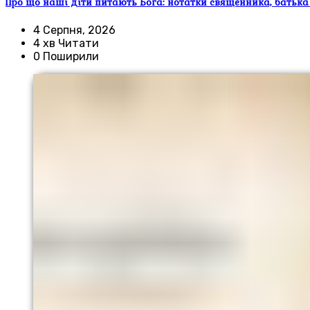
Про що наші діти питають Бога: нотатки священника, батька
4 Серпня, 2026
4 хв Читати
0 Поширили