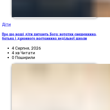
Діти
Про що наші діти питають Бога: нотатки священника,
батька і духовного наставника недільної школи
4 Серпня, 2026
4 хв Читати
0 Поширили