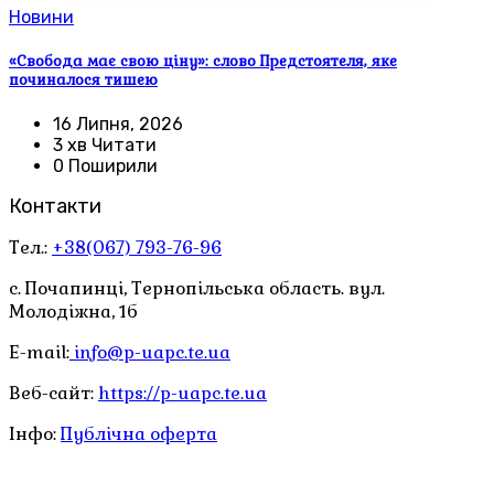
Новини
«Свобода має свою ціну»: слово Предстоятеля, яке
починалося тишею
16 Липня, 2026
3 хв Читати
0 Поширили
Контакти
Тел.:
+38(067) 793-76-96
с. Почапинці, Тернопільська область. вул.
Молодіжна, 1б
E-mail:
info@p-uapc.te.ua
Веб-сайт:
https://p-uapc.te.ua
Інфо:
Публічна оферта