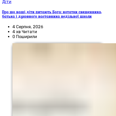
Діти
Про що наші діти питають Бога: нотатки священника,
батька і духовного наставника недільної школи
4 Серпня, 2026
4 хв Читати
0 Поширили