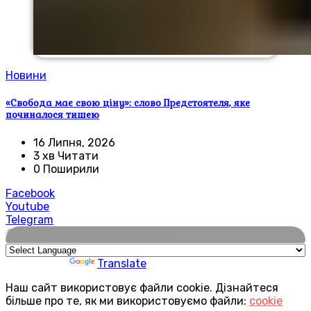
Новини
«Свобода має свою ціну»: слово Предстоятеля, яке
починалося тишею
16 Липня, 2026
3 хв Читати
0 Поширили
Facebook
Youtube
Telegram
🌍
Powered by
Translate
Наш сайт використовує файли cookie. Дізнайтеся
більше про те, як ми використовуємо файли:
cookie