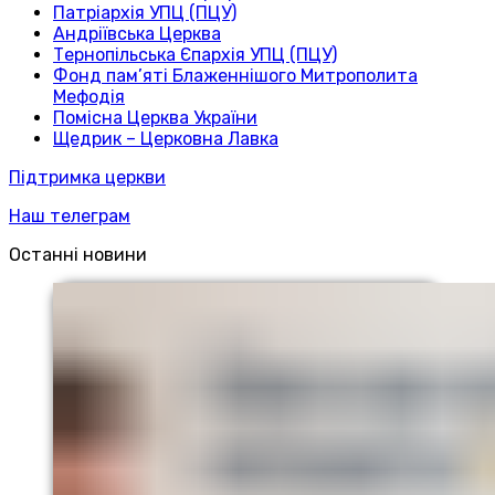
Патріархія УПЦ (ПЦУ)
Андріївська Церква
Тернопільська Єпархія УПЦ (ПЦУ)
Фонд пам’яті Блаженнішого Митрополита
Мефодія
Помісна Церква України
Щедрик – Церковна Лавка
Підтримка церкви
Наш телеграм
Останні новини