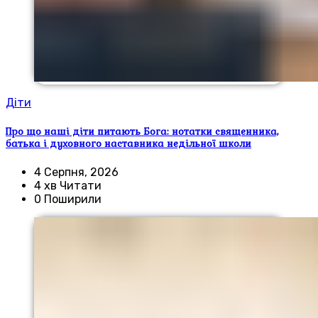
Діти
Про що наші діти питають Бога: нотатки священника,
батька і духовного наставника недільної школи
4 Серпня, 2026
4 хв Читати
0 Поширили