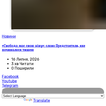
Новини
«Свобода має свою ціну»: слово Предстоятеля, яке
починалося тишею
16 Липня, 2026
3 хв Читати
0 Поширили
Facebook
Youtube
Telegram
🌍
Powered by
Translate