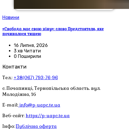
Новини
«Свобода має свою ціну»: слово Предстоятеля, яке
починалося тишею
16 Липня, 2026
3 хв Читати
0 Поширили
Контакти
Тел.:
+38(067) 793-76-96
с. Почапинці, Тернопільська область. вул.
Молодіжна, 1б
E-mail:
info@p-uapc.te.ua
Веб-сайт:
https://p-uapc.te.ua
Інфо:
Публічна оферта