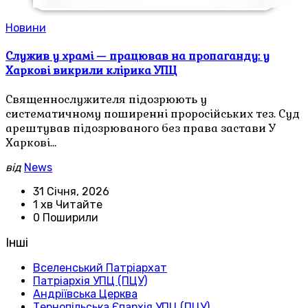
Новини
Служив у храмі — працював на пропаганду: у
Харкові викрили клірика УПЦ
Священнослужителя підозрюють у
систематичному поширенні проросійських тез. Суд
арештував підозрюваного без права застави У
Харкові…
від
News
31 Січня, 2026
1 хв Читайте
0 Поширили
Інші
Вселенський Патріархат
Патріархія УПЦ (ПЦУ)
Андріївська Церква
Тернопільська Єпархія УПЦ (ПЦУ)