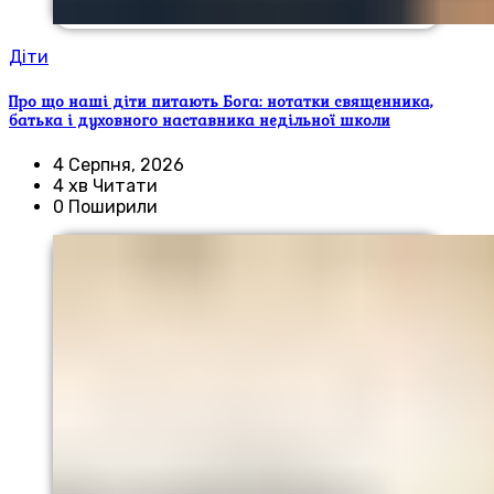
Діти
Про що наші діти питають Бога: нотатки священника,
батька і духовного наставника недільної школи
4 Серпня, 2026
4 хв Читати
0 Поширили