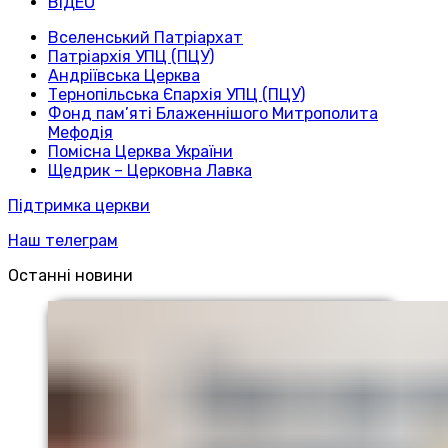
ВІДЕО
Вселенський Патріархат
Патріархія УПЦ (ПЦУ)
Андріївська Церква
Тернопільська Єпархія УПЦ (ПЦУ)
Фонд пам’яті Блаженнішого Митрополита
Мефодія
Помісна Церква України
Щедрик – Церковна Лавка
Підтримка церкви
Наш телеграм
Останні новини