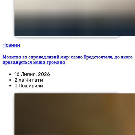
Новини
Молитва за справедливий мир: слово Предстоятеля, до якого
приєднується наша громада
16 Липня, 2026
2 хв Читати
0 Поширили