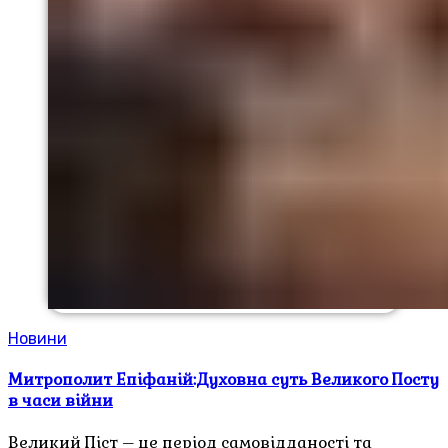
Новини
Митрополит Епіфаній:Духовна суть Великого Посту
в часи війни
Великий Піст – це період самовідданості та