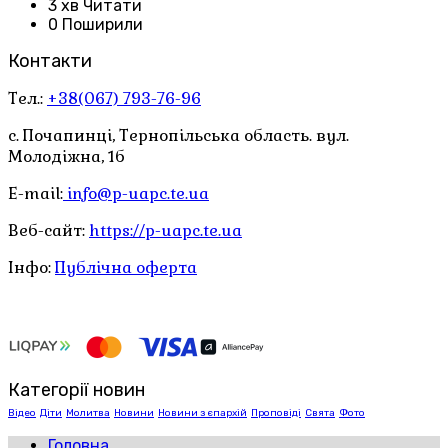
3 хв Читати
0 Поширили
Контакти
Тел.:
+38(067) 793-76-96
с. Почапинці, Тернопільська область. вул.
Молодіжна, 1б
E-mail:
info@p-uapc.te.ua
Веб-сайт:
https://p-uapc.te.ua
Інфо:
Публічна оферта
Категорії новин
Відео
Діти
Молитва
Новини
Новини з єпархій
Проповіді
Свята
Фото
Головна