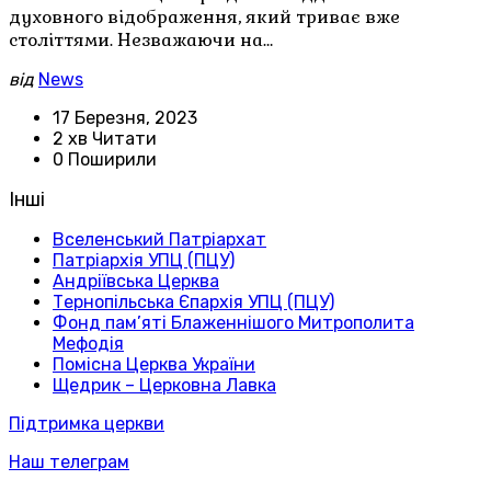
духовного відображення, який триває вже
століттями. Незважаючи на…
від
News
17 Березня, 2023
2 хв Читати
0 Поширили
Інші
Вселенський Патріархат
Патріархія УПЦ (ПЦУ)
Андріївська Церква
Тернопільська Єпархія УПЦ (ПЦУ)
Фонд пам’яті Блаженнішого Митрополита
Мефодія
Помісна Церква України
Щедрик – Церковна Лавка
Підтримка церкви
Наш телеграм