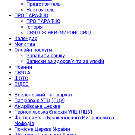
Предстоятель
Настоятель
ПРО ПАРАФІЮ
ПРО ПАРАФІЮ
Історія
СВЯТІ ЖІНКИ-МИРОНОСИЦІ
Календар
Молитва
Онлайн послуги
Запалити свічку
Записки за здоров’я та за упокій
Новини
СВЯТА
ФОТО
ВІДЕО
Вселенський Патріархат
Патріархія УПЦ (ПЦУ)
Андріївська Церква
Тернопільська Єпархія УПЦ (ПЦУ)
Фонд пам’яті Блаженнішого Митрополита
Мефодія
Помісна Церква України
Щедрик – Церковна Лавка