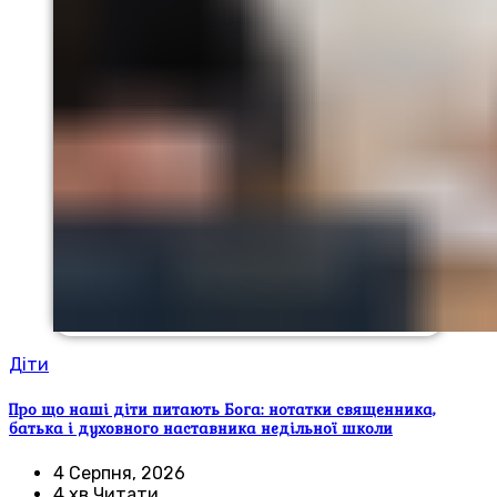
Діти
Про що наші діти питають Бога: нотатки священника,
батька і духовного наставника недільної школи
4 Серпня, 2026
4 хв Читати