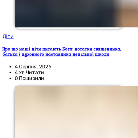
Діти
Про що наші діти питають Бога: нотатки священника,
батька і духовного наставника недільної школи
4 Серпня, 2026
4 хв Читати
0 Поширили