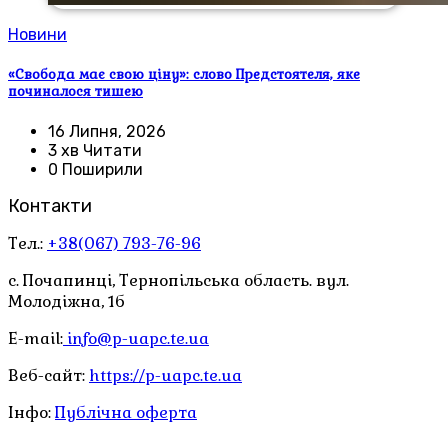
Новини
«Свобода має свою ціну»: слово Предстоятеля, яке
починалося тишею
16 Липня, 2026
3 хв Читати
0 Поширили
Контакти
Тел.:
+38(067) 793-76-96
с. Почапинці, Тернопільська область. вул.
Молодіжна, 1б
E-mail:
info@p-uapc.te.ua
Веб-сайт:
https://p-uapc.te.ua
Інфо:
Публічна оферта