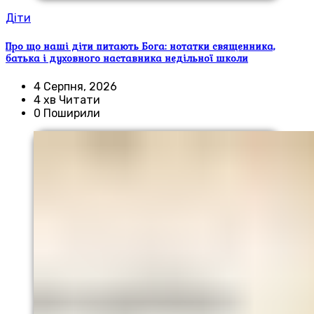
Діти
Про що наші діти питають Бога: нотатки священника,
батька і духовного наставника недільної школи
4 Серпня, 2026
4 хв Читати
0 Поширили