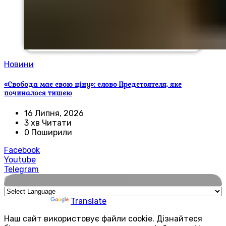
Новини
«Свобода має свою ціну»: слово Предстоятеля, яке
починалося тишею
16 Липня, 2026
3 хв Читати
0 Поширили
Facebook
Youtube
Telegram
🌍
Powered by
Translate
Наш сайт використовує файли cookie. Дізнайтеся