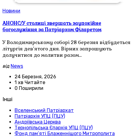
Новини
АНОНС/У столиці звершать заупокійне
богослужіння за Патріархом Філаретом
У Володимирському соборі 28 березня відбудеться
літургія дев’ятого дня. Вірних запрошують
долучитися до молитви разом…
від
News
24 Березня, 2026
1 хв Читайте
0 Поширили
Інші
Вселенський Патріархат
Патріархія УПЦ (ПЦУ)
Андріївська Церква
Тернопільська Єпархія УПЦ (ПЦУ)
Фонд пам’яті Блаженнішого Митрополита