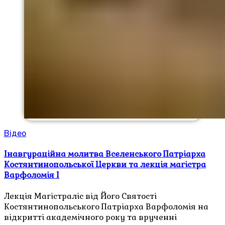
Відео
Інавгураційна молитва Вселенського Патріарха
Костянтинопольської Церкви та лекція магістра
Варфоломія I
Лекція Магістраліс від Його Святості
Костянтинопольського Патріарха Варфоломія на
відкритті академічного року та врученні