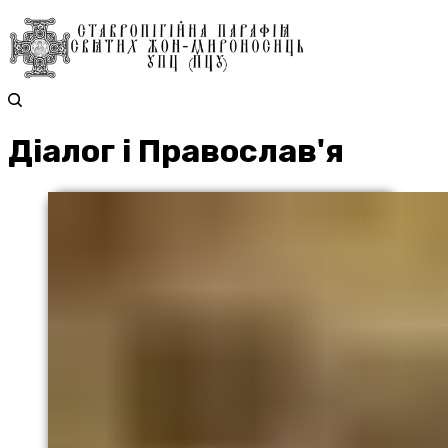
Діалог і Православ'я