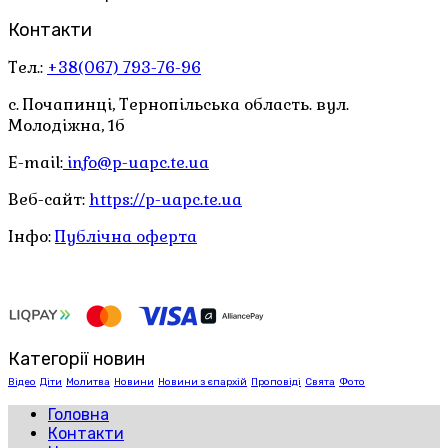
Контакти
Тел.:
+38(067) 793-76-96
с. Почапинці, Тернопільська область. вул.
Молодіжна, 1б
E-mail:
info@p-uapc.te.ua
Веб-сайт:
https://p-uapc.te.ua
Інфо:
Публічна оферта
Категорії новин
Відео
Діти
Молитва
Новини
Новини з єпархій
Проповіді
Свята
Фото
Головна
Контакти