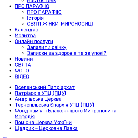
Настоятель
ПРО ПАРАФІЮ
ПРО ПАРАФІЮ
Історія
СВЯТІ ЖІНКИ-МИРОНОСИЦІ
Календар
Молитва
Онлайн послуги
Запалити свічку
Записки за здоров’я та за упокій
Новини
СВЯТА
ФОТО
ВІДЕО
Вселенський Патріархат
Патріархія УПЦ (ПЦУ)
Андріївська Церква
Тернопільська Єпархія УПЦ (ПЦУ)
Фонд пам’яті Блаженнішого Митрополита
Мефодія
Помісна Церква України
Щедрик – Церковна Лавка