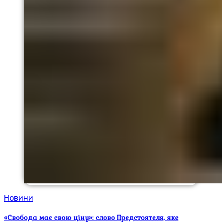
Новини
«Свобода має свою ціну»: слово Предстоятеля, яке