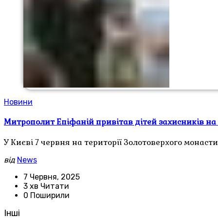
Новини
Митрополит Епіфаній привітав дітей захисників на 
У Києві 7 червня на території Золотоверхого монаст
від
News
7 Червня, 2025
3 хв Читати
0 Поширили
Інші