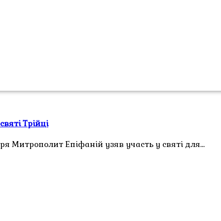
святі Трійці
иря Митрополит Епіфаній узяв участь у святі для…