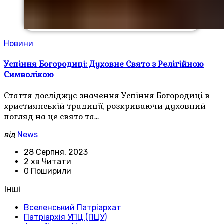
Новини
Успіння Богородиці: Духовне Свято з Релігійною
Символікою
Стаття досліджує значення Успіння Богородиці в
християнській традиції, розкриваючи духовний
погляд на це свято та…
від
News
28 Серпня, 2023
2 хв Читати
0 Поширили
Інші
Вселенський Патріархат
Патріархія УПЦ (ПЦУ)