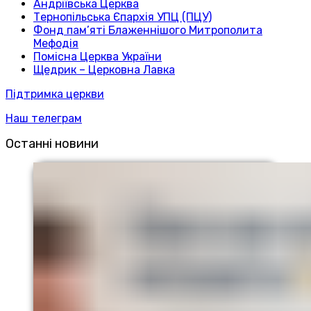
Андріївська Церква
Тернопільська Єпархія УПЦ (ПЦУ)
Фонд пам’яті Блаженнішого Митрополита
Мефодія
Помісна Церква України
Щедрик – Церковна Лавка
Підтримка церкви
Наш телеграм
Останні новини