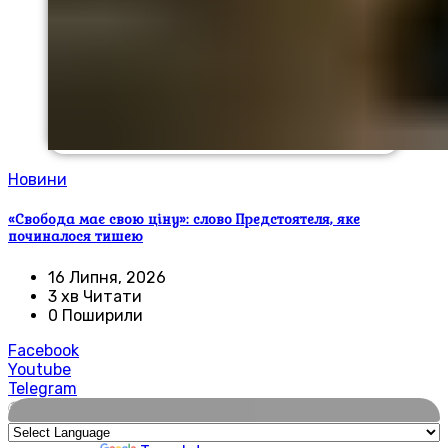
Новини
«Свобода має свою ціну»: слово Предстоятеля, яке
починалося тишею
16 Липня, 2026
3 хв Читати
0 Поширили
Facebook
Youtube
Telegram
🌍