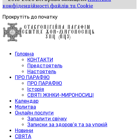
конфіденційності файлів та Cookie
Прокрутіть до початку
Головна
КОНТАКТИ
Предстоятель
Настоятель
ПРО ПАРАФІЮ
ПРО ПАРАФІЮ
Історія
СВЯТІ ЖІНКИ-МИРОНОСИЦІ
Календар
Молитва
Онлайн послуги
Запалити свічку
Записки за здоров’я та за упокій
Новини
СВЯТА