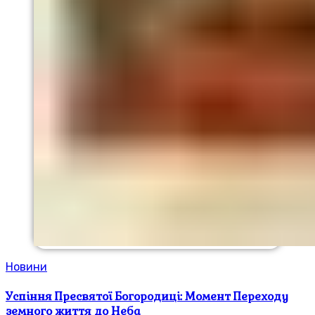
Новини
Успіння Пресвятої Богородиці: Момент Переходу
земного життя до Неба