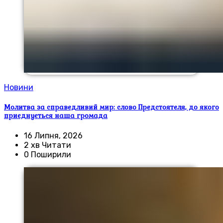
Новини
Молитва за справедливий мир: слово Предстоятеля, до якого
приєднується наша громада
16 Липня, 2026
2 хв Читати
0 Поширили