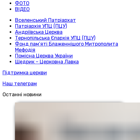
ФОТО
ВІДЕО
Вселенський Патріархат
Патріархія УПЦ (ПЦУ)
Андріївська Церква
Тернопільська Єпархія УПЦ (ПЦУ)
Фонд пам’яті Блаженнішого Митрополита
Мефодія
Помісна Церква України
Щедрик – Церковна Лавка
Підтримка церкви
Наш телеграм
Останні новини