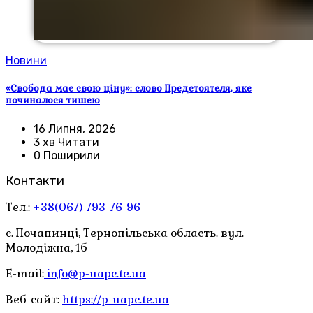
Новини
«Свобода має свою ціну»: слово Предстоятеля, яке
починалося тишею
16 Липня, 2026
3 хв Читати
0 Поширили
Контакти
Тел.:
+38(067) 793-76-96
с. Почапинці, Тернопільська область. вул.
Молодіжна, 1б
E-mail:
info@p-uapc.te.ua
Веб-сайт:
https://p-uapc.te.ua