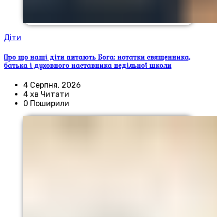
Діти
Про що наші діти питають Бога: нотатки священника,
батька і духовного наставника недільної школи
4 Серпня, 2026
4 хв Читати
0 Поширили