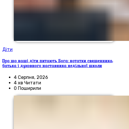
Діти
Про що наші діти питають Бога: нотатки священника,
батька і духовного наставника недільної школи
4 Серпня, 2026
4 хв Читати
0 Поширили