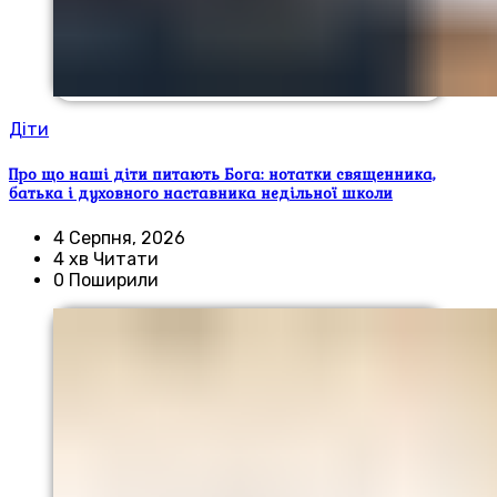
Діти
Про що наші діти питають Бога: нотатки священника,
батька і духовного наставника недільної школи
4 Серпня, 2026
4 хв Читати
0 Поширили