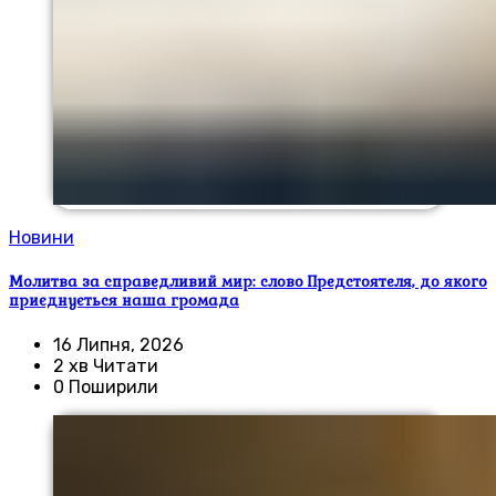
Новини
Молитва за справедливий мир: слово Предстоятеля, до якого
приєднується наша громада
16 Липня, 2026
2 хв Читати
0 Поширили