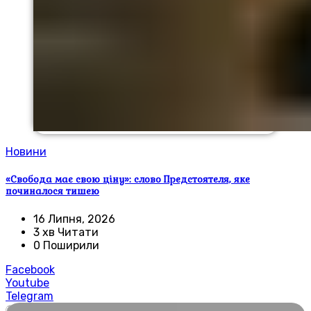
Новини
«Свобода має свою ціну»: слово Предстоятеля, яке
починалося тишею
16 Липня, 2026
3 хв Читати
0 Поширили
Facebook
Youtube
Telegram
🌍