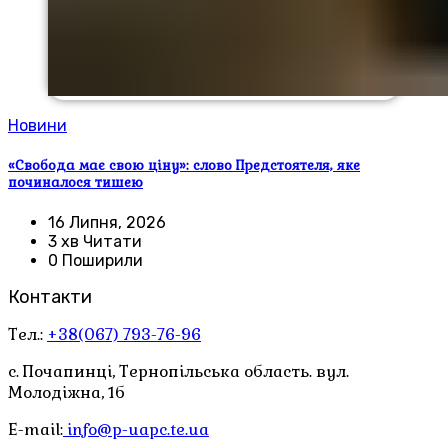
Новини
«Свобода має свою ціну»: слово Предстоятеля, яке
починалося тишею
16 Липня, 2026
3 хв Читати
0 Поширили
Контакти
Тел.:
+38(067) 793-76-96
с. Почапинці, Тернопільська область. вул.
Молодіжна, 1б
E-mail:
info@p-uapc.te.ua