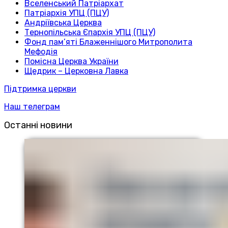
Вселенський Патріархат
Патріархія УПЦ (ПЦУ)
Андріївська Церква
Тернопільська Єпархія УПЦ (ПЦУ)
Фонд пам’яті Блаженнішого Митрополита
Мефодія
Помісна Церква України
Щедрик – Церковна Лавка
Підтримка церкви
Наш телеграм
Останні новини