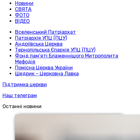
Новини
СВЯТА
ФОТО
ВІДЕО
Вселенський Патріархат
Патріархія УПЦ (ПЦУ)
Андріївська Церква
Тернопільська Єпархія УПЦ (ПЦУ)
Фонд пам’яті Блаженнішого Митрополита
Мефодія
Помісна Церква України
Щедрик – Церковна Лавка
Підтримка церкви
Наш телеграм
Останні новини