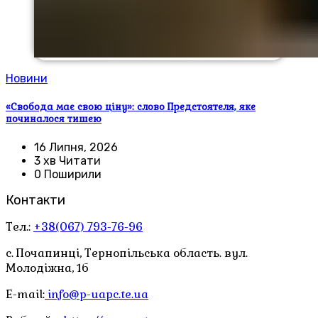
Новини
«Свобода має свою ціну»: слово Предстоятеля, яке
починалося тишею
16 Липня, 2026
3 хв Читати
0 Поширили
Контакти
Тел.:
+38(067) 793-76-96
с. Почапинці, Тернопільська область. вул.
Молодіжна, 1б
E-mail:
info@p-uapc.te.ua