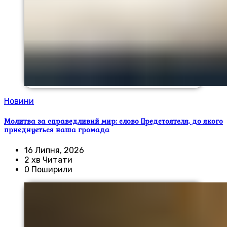
Новини
Молитва за справедливий мир: слово Предстоятеля, до якого
приєднується наша громада
16 Липня, 2026
2 хв Читати
0 Поширили