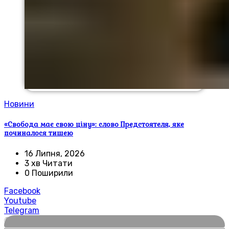
Новини
«Свобода має свою ціну»: слово Предстоятеля, яке
починалося тишею
16 Липня, 2026
3 хв Читати
0 Поширили
Facebook
Youtube
Telegram
🌍