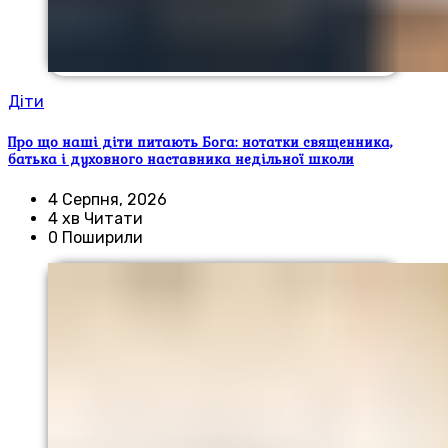
Діти
Про що наші діти питають Бога: нотатки священника,
батька і духовного наставника недільної школи
4 Серпня, 2026
4 хв Читати
0 Поширили