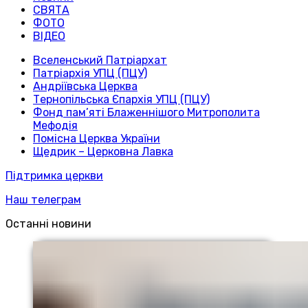
СВЯТА
ФОТО
ВІДЕО
Вселенський Патріархат
Патріархія УПЦ (ПЦУ)
Андріївська Церква
Тернопільська Єпархія УПЦ (ПЦУ)
Фонд пам’яті Блаженнішого Митрополита
Мефодія
Помісна Церква України
Щедрик – Церковна Лавка
Підтримка церкви
Наш телеграм
Останні новини