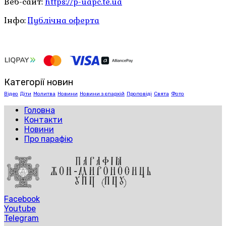
Веб-сайт:
https://p-uapc.te.ua
Інфо:
Публічна оферта
Категорії новин
Відео
Діти
Молитва
Новини
Новини з єпархій
Проповіді
Свята
Фото
Головна
Контакти
Новини
Про парафію
Facebook
Youtube
Telegram