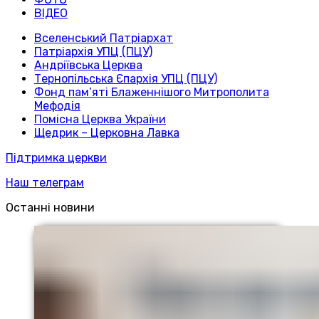
ВІДЕО
Вселенський Патріархат
Патріархія УПЦ (ПЦУ)
Андріївська Церква
Тернопільська Єпархія УПЦ (ПЦУ)
Фонд пам’яті Блаженнішого Митрополита
Мефодія
Помісна Церква України
Щедрик – Церковна Лавка
Підтримка церкви
Наш телеграм
Останні новини