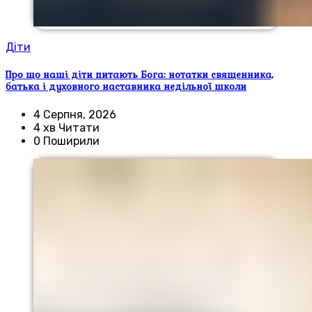
Діти
Про що наші діти питають Бога: нотатки священника,
батька і духовного наставника недільної школи
4 Серпня, 2026
4 хв Читати
0 Поширили