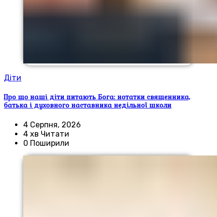
Діти
Про що наші діти питають Бога: нотатки священника,
батька і духовного наставника недільної школи
4 Серпня, 2026
4 хв Читати
0 Поширили