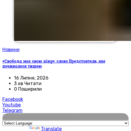
Новини
«Свобода має свою ціну»: слово Предстоятеля, яке
починалося тишею
16 Липня, 2026
3 хв Читати
0 Поширили
Facebook
Youtube
Telegram
🌍
Powered by
Translate