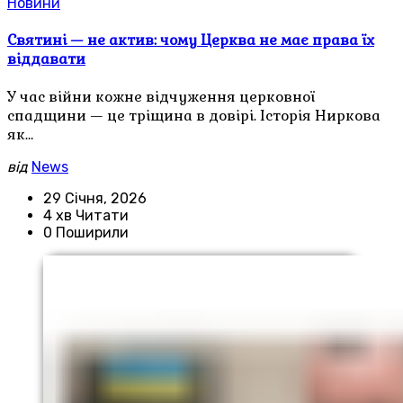
Новини
Святині — не актив: чому Церква не має права їх
віддавати
У час війни кожне відчуження церковної
спадщини — це тріщина в довірі. Історія Ниркова
як…
від
News
29 Січня, 2026
4 хв Читати
0 Поширили