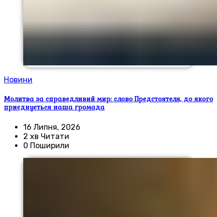
Новини
Молитва за справедливий мир: слово Предстоятеля, до якого
приєднується наша громада
16 Липня, 2026
2 хв Читати
0 Поширили