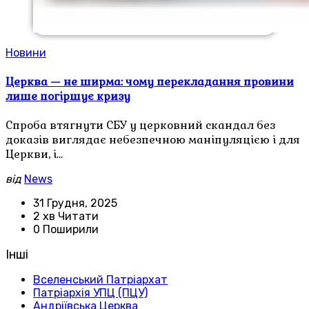
Новини
Церква — не ширма: чому перекладання провини
лише погіршує кризу
Спроба втягнути СБУ у церковний скандал без
доказів виглядає небезпечною маніпуляцією і для
Церкви, і…
від
News
31 Грудня, 2025
2 хв Читати
0 Поширили
Інші
Вселенський Патріархат
Патріархія УПЦ (ПЦУ)
Андріївська Церква