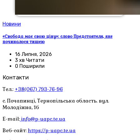
Новини
«Свобода має свою ціну»: слово Предстоятеля, яке
починалося тишею
16 Липня, 2026
3 хв Читати
0 Поширили
Контакти
Тел.:
+38(067) 793-76-96
с. Почапинці, Тернопільська область. вул.
Молодіжна, 1б
E-mail:
info@p-uapc.te.ua
Веб-сайт:
https://p-uapc.te.ua