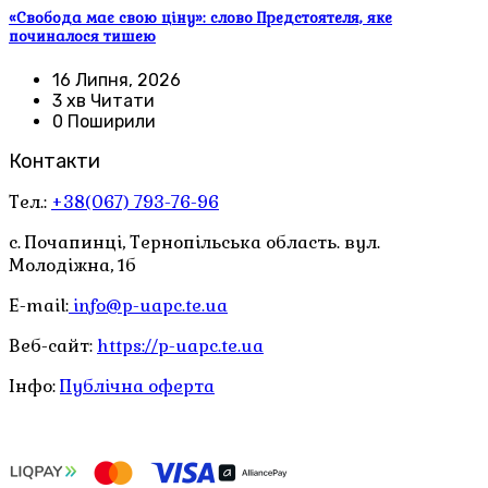
«Свобода має свою ціну»: слово Предстоятеля, яке
починалося тишею
16 Липня, 2026
3 хв Читати
0 Поширили
Контакти
Тел.:
+38(067) 793-76-96
с. Почапинці, Тернопільська область. вул.
Молодіжна, 1б
E-mail:
info@p-uapc.te.ua
Веб-сайт:
https://p-uapc.te.ua
Інфо:
Публічна оферта