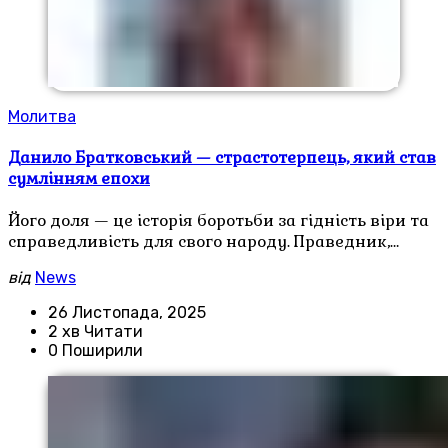
Молитва
Данило Братковський — страстотерпець, який став
сумлінням епохи
Його доля — це історія боротьби за гідність віри та
справедливість для свого народу. Праведник,…
від
News
26 Листопада, 2025
2 хв Читати
0 Поширили