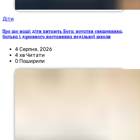
Діти
Про що наші діти питають Бога: нотатки священника,
батька і духовного наставника недільної школи
4 Серпня, 2026
4 хв Читати
0 Поширили