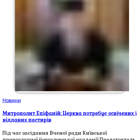
Новини
Митрополит Епіфаній: Церква потребує освічених і
відданих пастирів
Під час засідання Вченої ради Київської
православної богословської академії Предстоятель