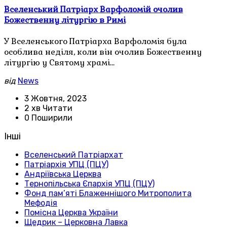
Вселенський Патріарх Варфоломій очолив
Божественну літургію в Римі
У Вселенського Патріарха Варфоломія була
особлива неділя, коли він очолив Божественну
літургію у Святому храмі…
від
News
3 Жовтня, 2023
2 хв Читати
0 Поширили
Інші
Вселенський Патріархат
Патріархія УПЦ (ПЦУ)
Андріївська Церква
Тернопільська Єпархія УПЦ (ПЦУ)
Фонд пам’яті Блаженнішого Митрополита
Мефодія
Помісна Церква України
Щедрик – Церковна Лавка