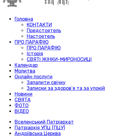
Головна
КОНТАКТИ
Предстоятель
Настоятель
ПРО ПАРАФІЮ
ПРО ПАРАФІЮ
Історія
СВЯТІ ЖІНКИ-МИРОНОСИЦІ
Календар
Молитва
Онлайн послуги
Запалити свічку
Записки за здоров’я та за упокій
Новини
СВЯТА
ФОТО
ВІДЕО
Вселенський Патріархат
Патріархія УПЦ (ПЦУ)
Андріївська Церква