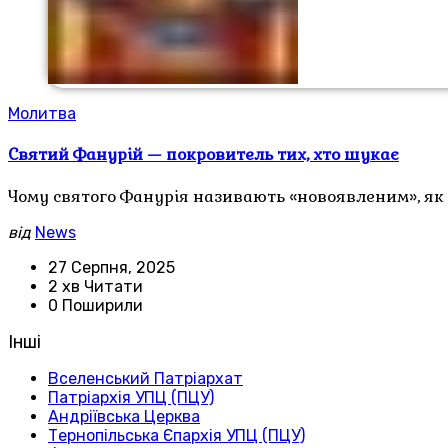
Молитва
Святий Фанурій — покровитель тих, хто шукає
Чому святого Фанурія називають «новоявленим», як
від
News
27 Серпня, 2025
2 хв Читати
0 Поширили
Інші
Вселенський Патріархат
Патріархія УПЦ (ПЦУ)
Андріївська Церква
Тернопільська Єпархія УПЦ (ПЦУ)