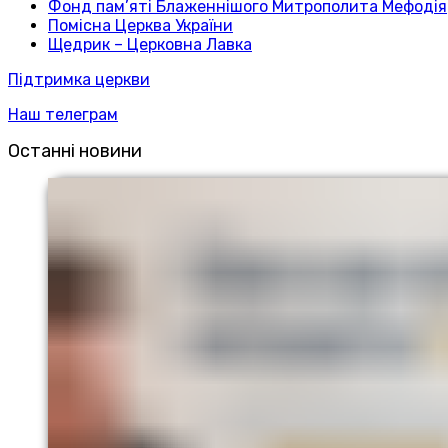
Фонд пам’яті Блаженнішого Митрополита Мефодія
Помісна Церква України
Щедрик – Церковна Лавка
Підтримка церкви
Наш телеграм
Останні новини