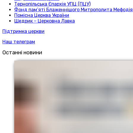
Тернопільська Єпархія УПЦ (ПЦУ)
Фонд пам’яті Блаженнішого Митрополита Мефодія
Помісна Церква України
Щедрик – Церковна Лавка
Підтримка церкви
Наш телеграм
Останні новини