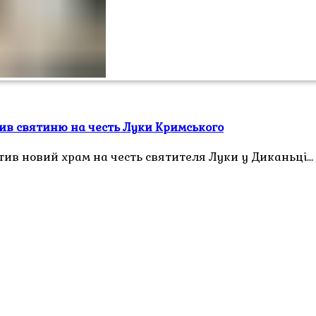
ив святиню на честь Луки Кримського
ятив новий храм на честь святителя Луки у Диканьці…