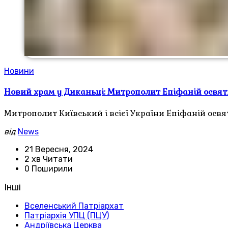
Новини
Новий храм у Диканьці: Митрополит Епіфаній освят
Митрополит Київський і всієї України Епіфаній осв
від
News
21 Вересня, 2024
2 хв Читати
0 Поширили
Інші
Вселенський Патріархат
Патріархія УПЦ (ПЦУ)
Андріївська Церква