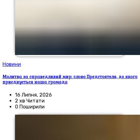
Новини
Молитва за справедливий мир: слово Предстоятеля, до якого
приєднується наша громада
16 Липня, 2026
2 хв Читати
0 Поширили