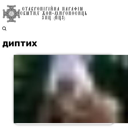
диптих