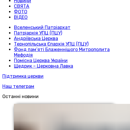
Новини
СВЯТА
ФОТО
ВІДЕО
Вселенський Патріархат
Патріархія УПЦ (ПЦУ)
Андріївська Церква
Тернопільська Єпархія УПЦ (ПЦУ)
Фонд пам’яті Блаженнішого Митрополита
Мефодія
Помісна Церква України
Щедрик – Церковна Лавка
Підтримка церкви
Наш телеграм
Останні новини