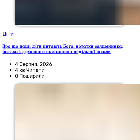
Діти
Про що наші діти питають Бога: нотатки священника,
батька і духовного наставника недільної школи
4 Серпня, 2026
4 хв Читати
0 Поширили