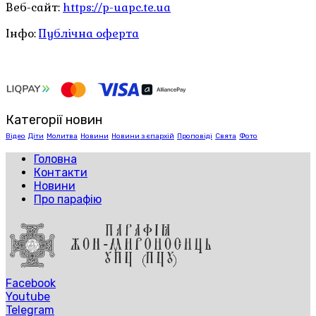
Веб-сайт:
https://p-uapc.te.ua
Інфо:
Публічна оферта
Категорії новин
Відео
Діти
Молитва
Новини
Новини з єпархій
Проповіді
Свята
Фото
Головна
Контакти
Новини
Про парафію
Facebook
Youtube
Telegram