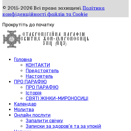
© 2015-2026 Всі права захищені.
Політика
конфіденційності файлів та Cookie
Прокрутіть до початку
Головна
КОНТАКТИ
Предстоятель
Настоятель
ПРО ПАРАФІЮ
ПРО ПАРАФІЮ
Історія
СВЯТІ ЖІНКИ-МИРОНОСИЦІ
Календар
Молитва
Онлайн послуги
Запалити свічку
Записки за здоров’я та за упокій