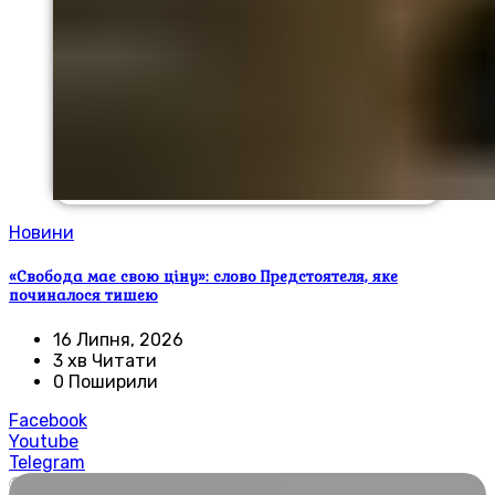
Новини
«Свобода має свою ціну»: слово Предстоятеля, яке
починалося тишею
16 Липня, 2026
3 хв Читати
0 Поширили
Facebook
Youtube
Telegram
🌍