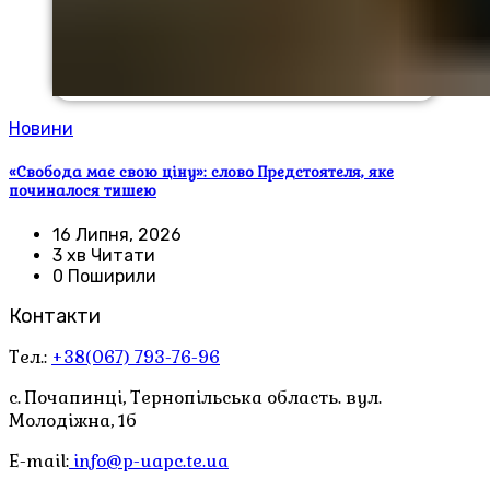
Новини
«Свобода має свою ціну»: слово Предстоятеля, яке
починалося тишею
16 Липня, 2026
3 хв Читати
0 Поширили
Контакти
Тел.:
+38(067) 793-76-96
с. Почапинці, Тернопільська область. вул.
Молодіжна, 1б
E-mail:
info@p-uapc.te.ua