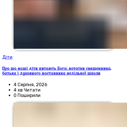
Діти
Про що наші діти питають Бога: нотатки священника,
батька і духовного наставника недільної школи
4 Серпня, 2026
4 хв Читати
0 Поширили