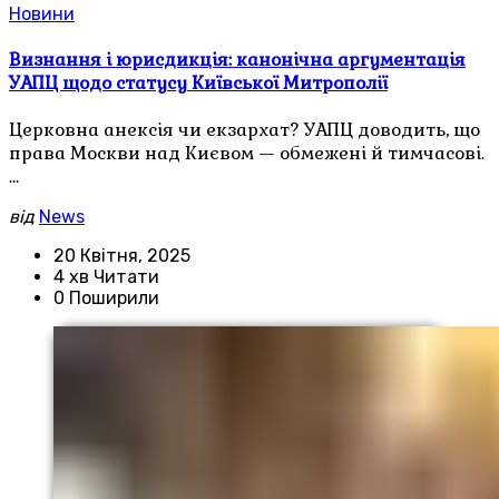
Новини
Визнання і юрисдикція: канонічна аргументація
УАПЦ щодо статусу Київської Митрополії
Церковна анексія чи екзархат? УАПЦ доводить, що
права Москви над Києвом — обмежені й тимчасові.
…
від
News
20 Квітня, 2025
4 хв Читати
0 Поширили