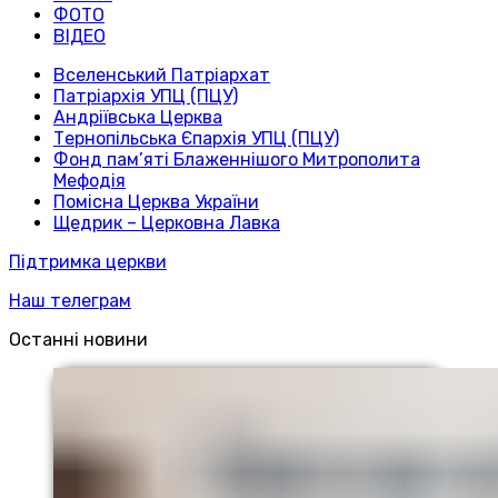
ФОТО
ВІДЕО
Вселенський Патріархат
Патріархія УПЦ (ПЦУ)
Андріївська Церква
Тернопільська Єпархія УПЦ (ПЦУ)
Фонд пам’яті Блаженнішого Митрополита
Мефодія
Помісна Церква України
Щедрик – Церковна Лавка
Підтримка церкви
Наш телеграм
Останні новини