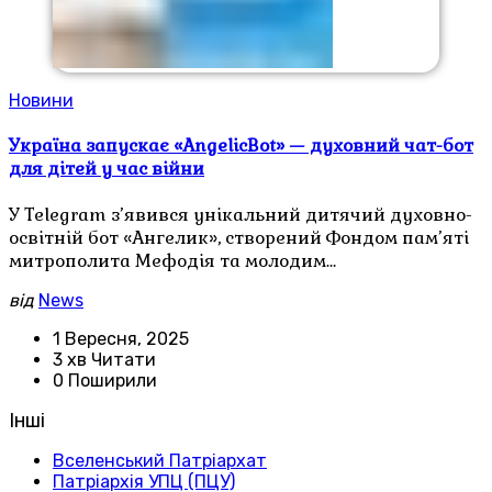
Новини
Україна запускає «AngelicBot» — духовний чат-бот
для дітей у час війни
У Telegram з’явився унікальний дитячий духовно-
освітній бот «Ангелик», створений Фондом пам’яті
митрополита Мефодія та молодим…
від
News
1 Вересня, 2025
3 хв Читати
0 Поширили
Інші
Вселенський Патріархат
Патріархія УПЦ (ПЦУ)