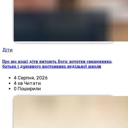
Діти
Про що наші діти питають Бога: нотатки священника,
батька і духовного наставника недільної школи
4 Серпня, 2026
4 хв Читати
0 Поширили