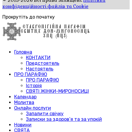
© 2015-2026 Всі права захищені.
Політика
конфіденційності файлів та Cookie
Прокрутіть до початку
Головна
КОНТАКТИ
Предстоятель
Настоятель
ПРО ПАРАФІЮ
ПРО ПАРАФІЮ
Історія
СВЯТІ ЖІНКИ-МИРОНОСИЦІ
Календар
Молитва
Онлайн послуги
Запалити свічку
Записки за здоров’я та за упокій
Новини
СВЯТА