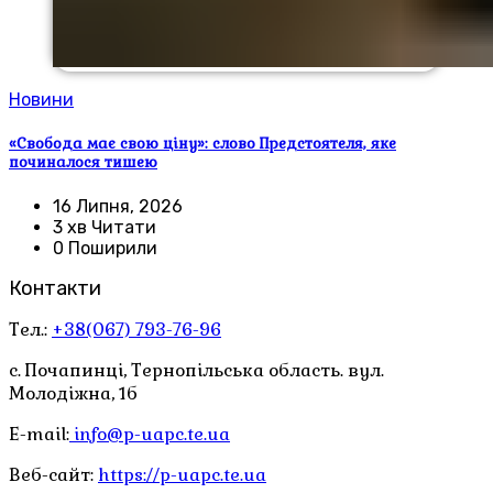
Новини
«Свобода має свою ціну»: слово Предстоятеля, яке
починалося тишею
16 Липня, 2026
3 хв Читати
0 Поширили
Контакти
Тел.:
+38(067) 793-76-96
с. Почапинці, Тернопільська область. вул.
Молодіжна, 1б
E-mail:
info@p-uapc.te.ua
Веб-сайт:
https://p-uapc.te.ua