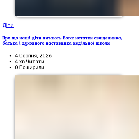
Діти
Про що наші діти питають Бога: нотатки священника,
батька і духовного наставника недільної школи
4 Серпня, 2026
4 хв Читати
0 Поширили