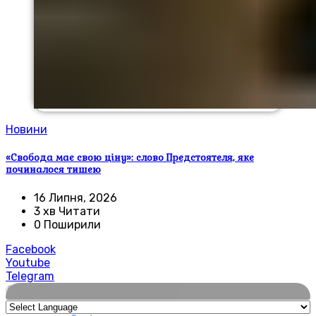
Новини
«Свобода має свою ціну»: слово Предстоятеля, яке
починалося тишею
16 Липня, 2026
3 хв Читати
0 Поширили
Facebook
Youtube
Telegram
🌍