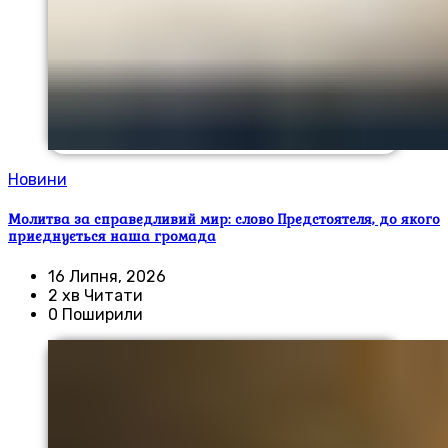
Новини
Молитва за справедливий мир: слово Предстоятеля, до якого
приєднується наша громада
16 Липня, 2026
2 хв Читати
0 Поширили