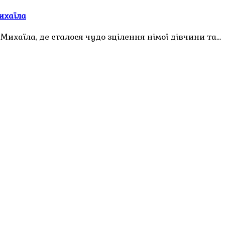
ихаїла
 Михаїла, де сталося чудо зцілення німої дівчини та…