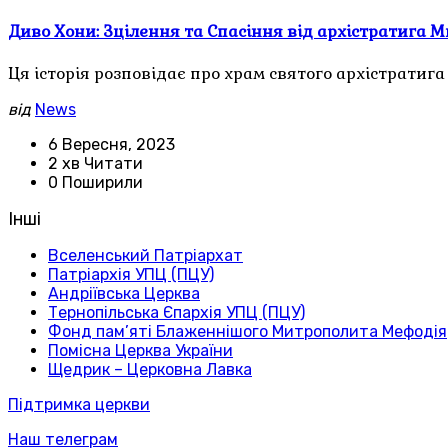
Диво Хони: Зцілення та Спасіння від архістратига М
Ця історія розповідає про храм святого архістратига
від
News
6 Вересня, 2023
2 хв Читати
0 Поширили
Інші
Вселенський Патріархат
Патріархія УПЦ (ПЦУ)
Андріївська Церква
Тернопільська Єпархія УПЦ (ПЦУ)
Фонд пам’яті Блаженнішого Митрополита Мефодія
Помісна Церква України
Щедрик – Церковна Лавка
Підтримка церкви
Наш телеграм