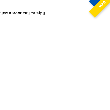
WAR
вуючи молитву та віру…