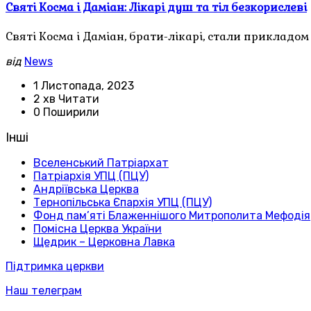
Святі Косма і Даміан: Лікарі душ та тіл безкорислеві
Святі Косма і Даміан, брати-лікарі, стали прикладо
від
News
1 Листопада, 2023
2 хв Читати
0 Поширили
Інші
Вселенський Патріархат
Патріархія УПЦ (ПЦУ)
Андріївська Церква
Тернопільська Єпархія УПЦ (ПЦУ)
Фонд пам’яті Блаженнішого Митрополита Мефодія
Помісна Церква України
Щедрик – Церковна Лавка
Підтримка церкви
Наш телеграм