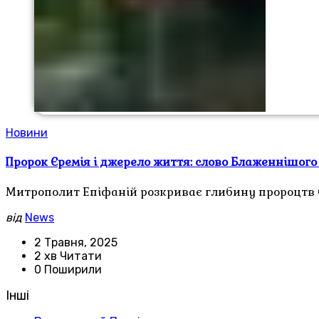
Новини
Пророк Єремія і джерело життя: слово Блаженнішого
Митрополит Епіфаній розкриває глибину пророцтв Є
від
News
2 Травня, 2025
2 хв Читати
0 Поширили
Інші