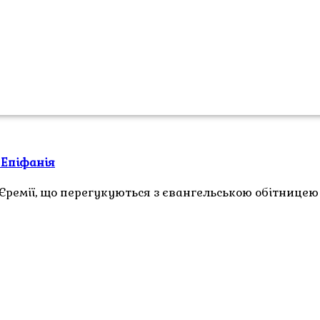
 Епіфанія
ремії, що перегукуються з євангельською обітницею 