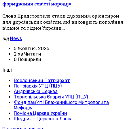
формування совісті народу»
Слова Предстоятеля стали духовним орієнтиром
для українських освітян, які виховують покоління
вільної та гідної України.…
від
News
5 Жовтня, 2025
2 хв Читати
0 Поширили
Інші
Вселенський Патріархат
Патріархія УПЦ (ПЦУ)
Андріївська Церква
Тернопільська Єпархія УПЦ (ПЦУ)
Фонд пам’яті Блаженнішого Митрополита
Мефодія
Помісна Церква України
Щедрик – Церковна Лавка
Підтримка церкви