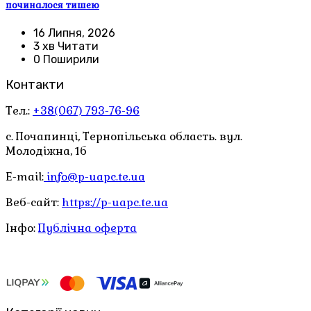
починалося тишею
16 Липня, 2026
3 хв Читати
0 Поширили
Контакти
Тел.:
+38(067) 793-76-96
с. Почапинці, Тернопільська область. вул.
Молодіжна, 1б
E-mail:
info@p-uapc.te.ua
Веб-сайт:
https://p-uapc.te.ua
Інфо:
Публічна оферта