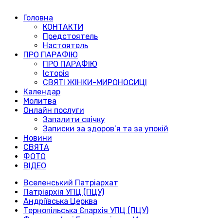
Головна
КОНТАКТИ
Предстоятель
Настоятель
ПРО ПАРАФІЮ
ПРО ПАРАФІЮ
Історія
СВЯТІ ЖІНКИ-МИРОНОСИЦІ
Календар
Молитва
Онлайн послуги
Запалити свічку
Записки за здоров’я та за упокій
Новини
СВЯТА
ФОТО
ВІДЕО
Вселенський Патріархат
Патріархія УПЦ (ПЦУ)
Андріївська Церква
Тернопільська Єпархія УПЦ (ПЦУ)