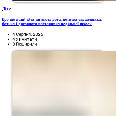
Діти
Про що наші діти питають Бога: нотатки священника,
батька і духовного наставника недільної школи
4 Серпня, 2026
4 хв Читати
0 Поширили