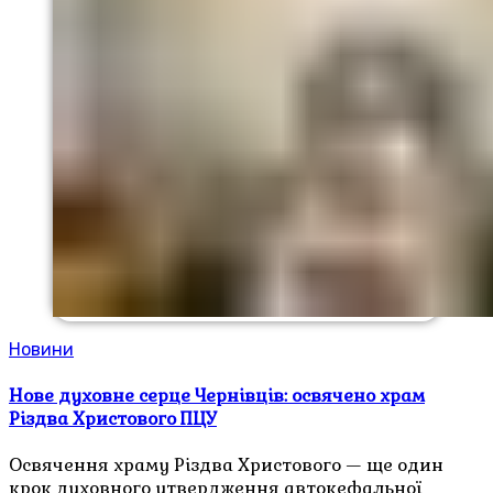
Новини
Нове духовне серце Чернівців: освячено храм
Різдва Христового ПЦУ
Освячення храму Різдва Христового — ще один
крок духовного утвердження автокефальної