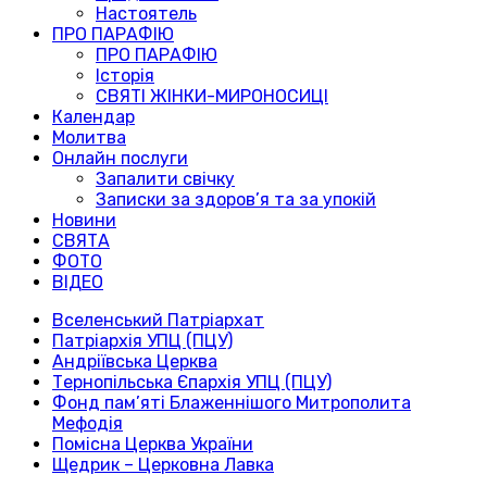
Настоятель
ПРО ПАРАФІЮ
ПРО ПАРАФІЮ
Історія
СВЯТІ ЖІНКИ-МИРОНОСИЦІ
Календар
Молитва
Онлайн послуги
Запалити свічку
Записки за здоров’я та за упокій
Новини
СВЯТА
ФОТО
ВІДЕО
Вселенський Патріархат
Патріархія УПЦ (ПЦУ)
Андріївська Церква
Тернопільська Єпархія УПЦ (ПЦУ)
Фонд пам’яті Блаженнішого Митрополита
Мефодія
Помісна Церква України
Щедрик – Церковна Лавка