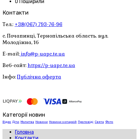
0 Поширили
Контакти
Тел.:
+38(067) 793-76-96
с. Почапинці, Тернопільська область. вул.
Молодіжна, 1б
E-mail:
info@p-uapc.te.ua
Веб-сайт:
https://p-uapc.te.ua
Інфо:
Публічна оферта
Категорії новин
Відео
Діти
Молитва
Новини
Новини з єпархій
Проповіді
Свята
Фото
Головна
Контакти