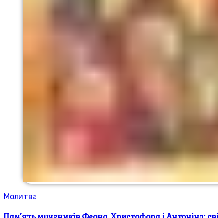
Молитва
Пам’ять мучеників Феона, Христофора і Антоніна: св