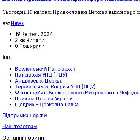
Сьогодні, 19 квітня, Православна Церква вшановує с
від
News
19 Квітня, 2024
2 хв Читати
0 Поширили
Інші
Вселенський Патріархат
Патріархія УПЦ (ПЦУ)
Андріївська Церква
Тернопільська Єпархія УПЦ (ПЦУ)
Фонд пам’яті Блаженнішого Митрополита Мефодія
Помісна Церква України
Щедрик – Церковна Лавка
Підтримка церкви
Наш телеграм
Останні новини