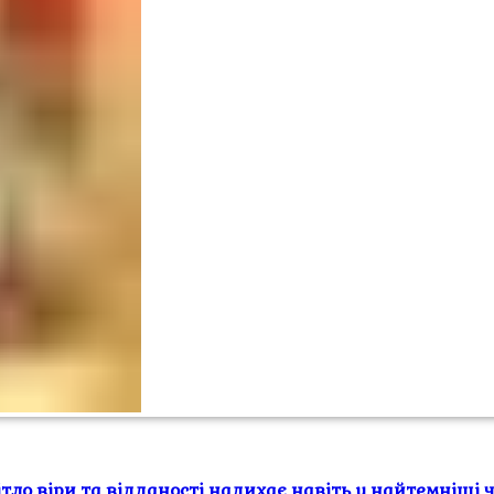
ітло віри та відданості надихає навіть у найтемніші 