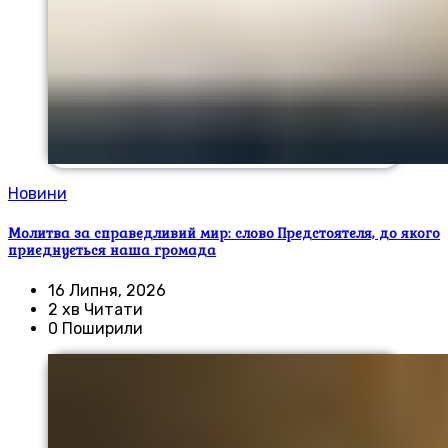
Новини
Молитва за справедливий мир: слово Предстоятеля, до якого
приєднується наша громада
16 Липня, 2026
2 хв Читати
0 Поширили