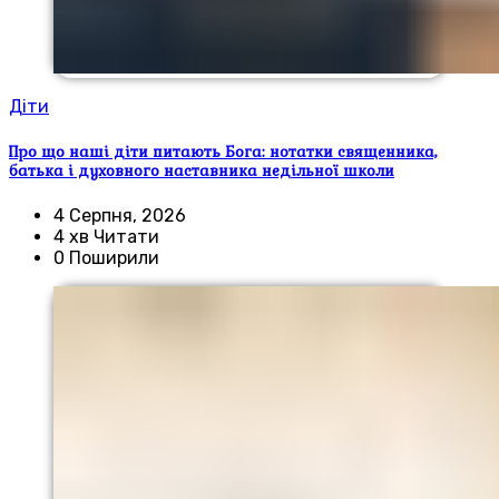
Діти
Про що наші діти питають Бога: нотатки священника,
батька і духовного наставника недільної школи
4 Серпня, 2026
4 хв Читати
0 Поширили