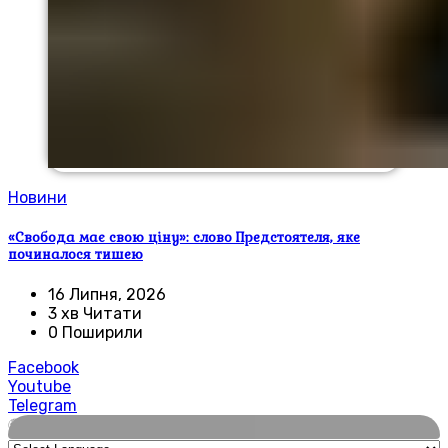
Новини
«Свобода має свою ціну»: слово Предстоятеля, яке
починалося тишею
16 Липня, 2026
3 хв Читати
0 Поширили
Facebook
Youtube
Telegram
🌍