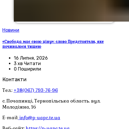
Новини
«Свобода має свою ціну»: слово Предстоятеля, яке
починалося тишею
16 Липня, 2026
3 хв Читати
0 Поширили
Контакти
Тел.:
+38(067) 793-76-96
с. Почапинці, Тернопільська область. вул.
Молодіжна, 1б
E-mail:
info@p-uapc.te.ua
Веб-сайт:
https://p-uapc.te.ua