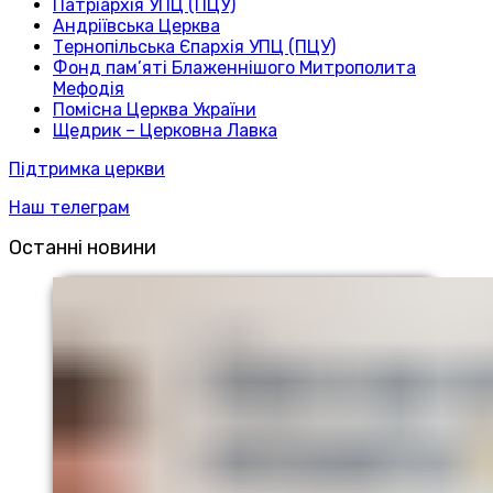
Патріархія УПЦ (ПЦУ)
Андріївська Церква
Тернопільська Єпархія УПЦ (ПЦУ)
Фонд пам’яті Блаженнішого Митрополита
Мефодія
Помісна Церква України
Щедрик – Церковна Лавка
Підтримка церкви
Наш телеграм
Останні новини