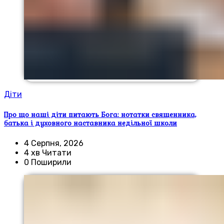
Діти
Про що наші діти питають Бога: нотатки священника,
батька і духовного наставника недільної школи
4 Серпня, 2026
4 хв Читати
0 Поширили