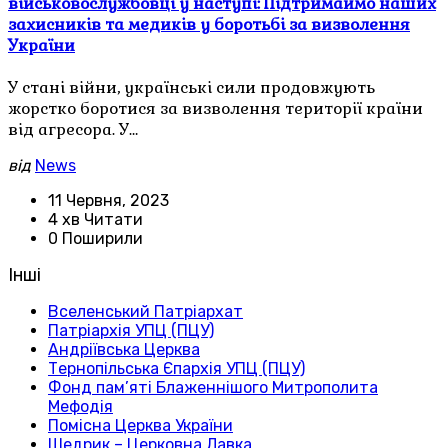
військовослужбовці у наступі: Підтримаймо наших
захисників та медиків у боротьбі за визволення
України
У стані війни, українські сили продовжують
жорстко боротися за визволення території країни
від агресора. У…
від
News
11 Червня, 2023
4 хв Читати
0 Поширили
Інші
Вселенський Патріархат
Патріархія УПЦ (ПЦУ)
Андріївська Церква
Тернопільська Єпархія УПЦ (ПЦУ)
Фонд пам’яті Блаженнішого Митрополита
Мефодія
Помісна Церква України
Щедрик – Церковна Лавка