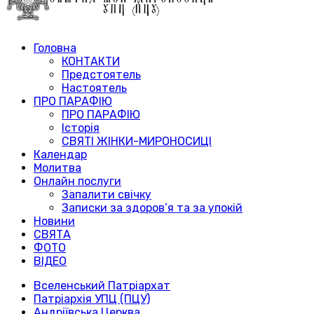
Головна
КОНТАКТИ
Предстоятель
Настоятель
ПРО ПАРАФІЮ
ПРО ПАРАФІЮ
Історія
СВЯТІ ЖІНКИ-МИРОНОСИЦІ
Календар
Молитва
Онлайн послуги
Запалити свічку
Записки за здоров’я та за упокій
Новини
СВЯТА
ФОТО
ВІДЕО
Вселенський Патріархат
Патріархія УПЦ (ПЦУ)
Андріївська Церква