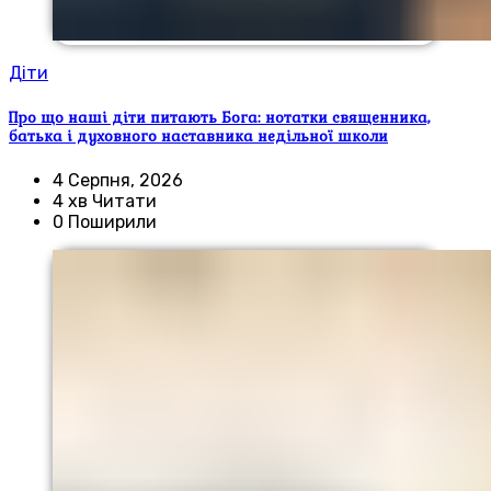
Діти
Про що наші діти питають Бога: нотатки священника,
батька і духовного наставника недільної школи
4 Серпня, 2026
4 хв Читати
0 Поширили