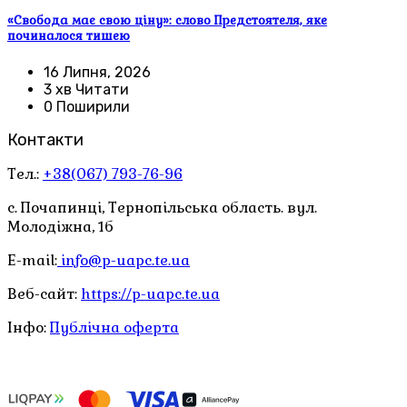
«Свобода має свою ціну»: слово Предстоятеля, яке
починалося тишею
16 Липня, 2026
3 хв Читати
0 Поширили
Контакти
Тел.:
+38(067) 793-76-96
с. Почапинці, Тернопільська область. вул.
Молодіжна, 1б
E-mail:
info@p-uapc.te.ua
Веб-сайт:
https://p-uapc.te.ua
Інфо:
Публічна оферта