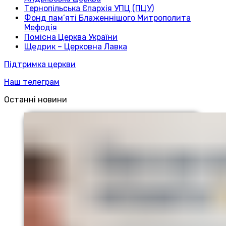
Тернопільська Єпархія УПЦ (ПЦУ)
Фонд пам’яті Блаженнішого Митрополита
Мефодія
Помісна Церква України
Щедрик – Церковна Лавка
Підтримка церкви
Наш телеграм
Останні новини